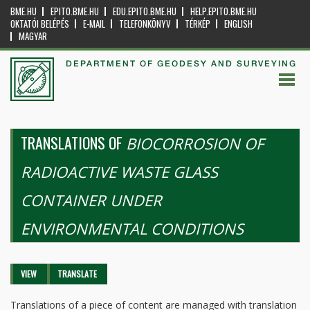
BME.HU
EPITO.BME.HU
EDU.EPITO.BME.HU
HELP.EPITO.BME.HU
OKTATÓI BELÉPÉS
E-MAIL
TELEFONKÖNYV
TÉRKÉP
ENGLISH
MAGYAR
DEPARTMENT OF GEODESY AND SURVEYING
TRANSLATIONS OF
BIOCORROSION OF
RADIOACTIVE WASTE GLASS
CONTAINER UNDER
ENVIRONMENTAL CONDITIONS
Primary tabs
VIEW
TRANSLATE
(ACTIVE
TAB)
Translations of a piece of content are managed with translation