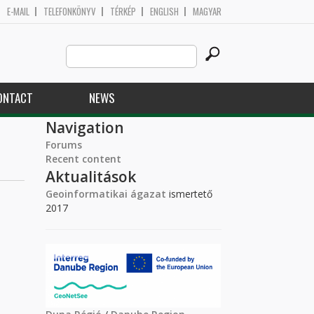
E-MAIL
TELEFONKÖNYV
TÉRKÉP
ENGLISH
MAGYAR
Search
Search form
this
site
ONTACT
NEWS
Navigation
Forums
Recent content
Aktualitások
Geoinformatikai ágazat
ismertető
2017