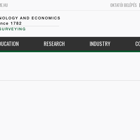
ME.HU
OKTATÓI BELÉPÉS
HNOLOGY AND ECONOMICS
ince 1782
SURVEYING
DUCATION
RESEARCH
INDUSTRY
C