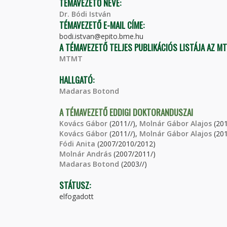
TÉMAVEZETŐ NEVE:
Dr. Bódi István
TÉMAVEZETŐ E-MAIL CÍME:
bodi.istvan@epito.bme.hu
A TÉMAVEZETŐ TELJES PUBLIKÁCIÓS LISTÁJA AZ M
MTMT
HALLGATÓ:
Madaras Botond
A TÉMAVEZETŐ EDDIGI DOKTORANDUSZAI
Kovács Gábor
(2011//),
Molnár Gábor Alajos
(201
Kovács Gábor
(2011//),
Molnár Gábor Alajos
(201
Fódi Anita
(2007/2010/2012)
Molnár András
(2007/2011/)
Madaras Botond
(2003//)
STÁTUSZ:
elfogadott