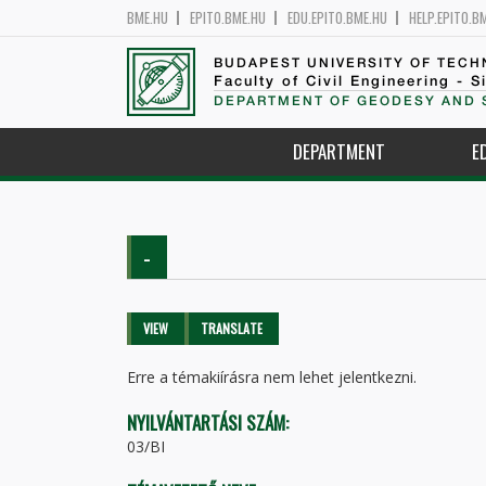
BME.HU
EPITO.BME.HU
EDU.EPITO.BME.HU
HELP.EPITO.B
BUDAPEST UNIVERSITY OF TEC
Faculty of Civil Engineering - S
DEPARTMENT OF GEODESY AND 
DEPARTMENT
E
-
Primary tabs
VIEW
(ACTIVE
TRANSLATE
TAB)
Erre a témakiírásra nem lehet jelentkezni.
NYILVÁNTARTÁSI SZÁM:
03/BI