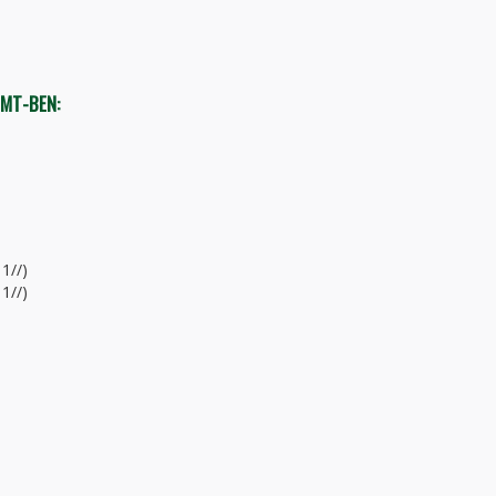
TMT-BEN:
1//)
1//)