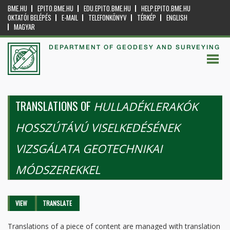
BME.HU
EPITO.BME.HU
EDU.EPITO.BME.HU
HELP.EPITO.BME.HU
OKTATÓI BELÉPÉS
E-MAIL
TELEFONKÖNYV
TÉRKÉP
ENGLISH
MAGYAR
DEPARTMENT OF GEODESY AND SURVEYING
TRANSLATIONS OF
HULLADÉKLERAKÓK
HOSSZÚTÁVÚ VISELKEDÉSÉNEK
VIZSGÁLATA GEOTECHNIKAI
MÓDSZEREKKEL
Primary tabs
VIEW
TRANSLATE
(ACTIVE
TAB)
Translations of a piece of content are managed with translation