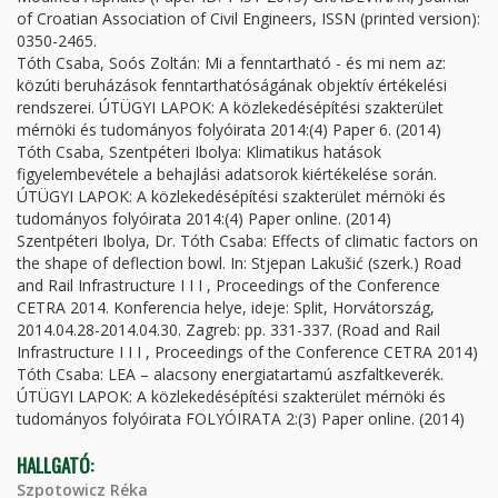
of Croatian Association of Civil Engineers, ISSN (printed version):
0350-2465.
Tóth Csaba, Soós Zoltán: Mi a fenntartható - és mi nem az:
közúti beruházások fenntarthatóságának objektív értékelési
rendszerei. ÚTÜGYI LAPOK: A közlekedésépítési szakterület
mérnöki és tudományos folyóirata 2014:(4) Paper 6. (2014)
Tóth Csaba, Szentpéteri Ibolya: Klimatikus hatások
figyelembevétele a behajlási adatsorok kiértékelése során.
ÚTÜGYI LAPOK: A közlekedésépítési szakterület mérnöki és
tudományos folyóirata 2014:(4) Paper online. (2014)
Szentpéteri Ibolya, Dr. Tóth Csaba: Effects of climatic factors on
the shape of deflection bowl. In: Stjepan Lakušić (szerk.) Road
and Rail Infrastructure I I I , Proceedings of the Conference
CETRA 2014. Konferencia helye, ideje: Split, Horvátország,
2014.04.28-2014.04.30. Zagreb: pp. 331-337. (Road and Rail
Infrastructure I I I , Proceedings of the Conference CETRA 2014)
Tóth Csaba: LEA – alacsony energiatartamú aszfaltkeverék.
ÚTÜGYI LAPOK: A közlekedésépítési szakterület mérnöki és
tudományos folyóirata FOLYÓIRATA 2:(3) Paper online. (2014)
HALLGATÓ:
Szpotowicz Réka