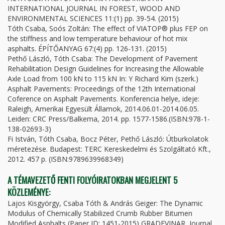
INTERNATIONAL JOURNAL IN FOREST, WOOD AND
ENVIRONMENTAL SCIENCES 11:(1) pp. 39-54. (2015)
Tóth Csaba, Soós Zoltán: The effect of VIATOP® plus FEP on
the stiffness and low temperature behaviour of hot mix
asphalts. ÉPÍTŐANYAG 67:(4) pp. 126-131. (2015)
Pethő László, Tóth Csaba: The Development of Pavement
Rehabilitation Design Guidelines for Increasing the Allowable
Axle Load from 100 kN to 115 kN In: Y Richard Kim (szerk.)
Asphalt Pavements: Proceedings of the 12th International
Coference on Asphalt Pavements. Konferencia helye, ideje:
Raleigh, Amerikai Egyesült Államok, 2014.06.01-2014.06.05.
Leiden: CRC Press/Balkema, 2014. pp. 1577-1586.(ISBN:978-1-
138-02693-3)
Fi István, Tóth Csaba, Bocz Péter, Pethő László: Útburkolatok
méretezése. Budapest: TERC Kereskedelmi és Szolgáltató Kft.,
2012. 457 p. (ISBN:9789639968349)
A TÉMAVEZETŐ FENTI FOLYÓIRATOKBAN MEGJELENT 5
KÖZLEMÉNYE:
Lajos Kisgyörgy, Csaba Tóth & András Geiger: The Dynamic
Modulus of Chemically Stabilized Crumb Rubber Bitumen
Modified Asphalts (Paper ID: 1451-2015) GRADEVINAR, Journal