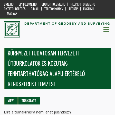
BME.HU
EPITO.BME.HU
EDU.EPITO.BME.HU
HELP.EPITO.BME.HU
OKTATÓI BELÉPÉS
E-MAIL
TELEFONKÖNYV
TÉRKÉP
ENGLISH
MAGYAR
DEPARTMENT OF GEODESY AND SURVEYING
KÖRNYEZETTUDATOSAN TERVEZETT
ÚTBURKOLATOK ÉS KÖZUTAK:
FENNTARTHATÓSÁG ALAPÚ ÉRTÉKELŐ
RENDSZEREK ELEMZÉSE
Primary tabs
VIEW
(ACTIVE
TRANSLATE
TAB)
Erre a témakiírásra nem lehet jelentkezni.