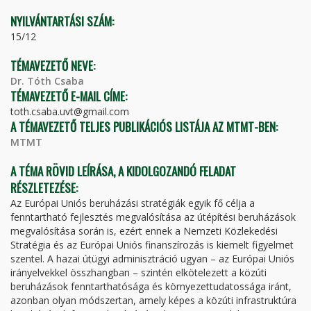
NYILVÁNTARTÁSI SZÁM:
15/12
TÉMAVEZETŐ NEVE:
Dr. Tóth Csaba
TÉMAVEZETŐ E-MAIL CÍME:
toth.csaba.uvt@gmail.com
A TÉMAVEZETŐ TELJES PUBLIKÁCIÓS LISTÁJA AZ MTMT-BEN:
MTMT
A TÉMA RÖVID LEÍRÁSA, A KIDOLGOZANDÓ FELADAT
RÉSZLETEZÉSE:
Az Európai Uniós beruházási stratégiák egyik fő célja a
fenntartható fejlesztés megvalósítása az útépítési beruházások
megvalósítása során is, ezért ennek a Nemzeti Közlekedési
Stratégia és az Európai Uniós finanszírozás is kiemelt figyelmet
szentel. A hazai útügyi adminisztráció ugyan – az Európai Uniós
irányelvekkel összhangban – szintén elkötelezett a közúti
beruházások fenntarthatósága és környezettudatossága iránt,
azonban olyan módszertan, amely képes a közúti infrastruktúra