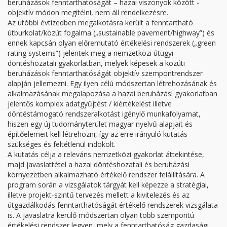
beruházások fenntarthatóságát – hazai viszonyok között -
objektív módon megítélni, nem áll rendelkezésre.
Az utóbbi évtizedben megalkotásra került a fenntartható
útburkolat/közút fogalma („sustainable pavement/highway”) és
ennek kapcsán olyan előremutató értékelési rendszerek („green
rating systems”) jelentek meg a nemzetközi útügyi
döntéshozatali gyakorlatban, melyek képesek a közúti
beruházások fenntarthatóságát objektív szempontrendszer
alapján jellemezni. Egy ilyen célú módszertan létrehozásának és
alkalmazásának megalapozása a hazai beruházási gyakorlatban
jelentős komplex adatgyűjtést / kiértékelést illetve
döntéstámogató rendszeralkotást igénylő munkafolyamat,
hiszen egy új tudományterület magyar nyelvű alapjait és
építőelemeit kell létrehozni, így az erre irányuló kutatás
szükséges és feltétlenül indokolt.
A kutatás célja a releváns nemzetközi gyakorlat áttekintése,
majd javaslattétel a hazai döntéshozatali és beruházási
környezetben alkalmazható értékelő rendszer felállítására. A
program során a vizsgálatok tárgyát kell képezze a stratégiai,
illetve projekt-szintű tervezés mellett a kivitelezés és az
útgazdálkodás fenntarthatóságát értékelő rendszerek vizsgálata
is. A javaslatra kerülő módszertan olyan több szempontú
értékelési rendszer legyen, mely a fenntarthatóság gazdasági,