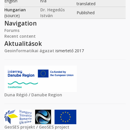
English
n/a
translated
Hungarian
Dr. Hegedűs
Published
(source)
István
Navigation
Forums
Recent content
Aktualitások
Geoinformatikai ágazat
ismertető 2017
Duna Régió
/
Danube Region
GeoSES projekt
/
GeoSES project