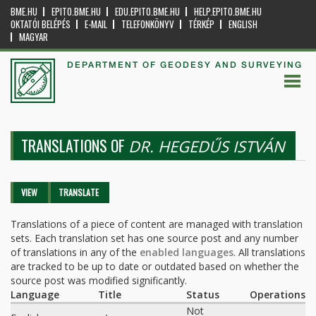
BME.HU
EPITO.BME.HU
EDU.EPITO.BME.HU
HELP.EPITO.BME.HU
OKTATÓI BELÉPÉS
E-MAIL
TELEFONKÖNYV
TÉRKÉP
ENGLISH
MAGYAR
DEPARTMENT OF GEODESY AND SURVEYING
TRANSLATIONS OF
DR. HEGEDŰS ISTVÁN
Primary tabs
VIEW
TRANSLATE
(ACTIVE
TAB)
Translations of a piece of content are managed with translation
sets. Each translation set has one source post and any number
of translations in any of the
enabled languages
. All translations
are tracked to be up to date or outdated based on whether the
source post was modified significantly.
Language
Title
Status
Operations
Not