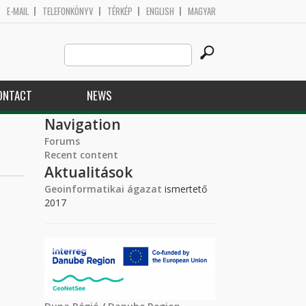
E-MAIL
TELEFONKÖNYV
TÉRKÉP
ENGLISH
MAGYAR
Search
Search form
this
site
ONTACT
NEWS
Navigation
Forums
Recent content
Aktualitások
Geoinformatikai ágazat
ismertető
2017