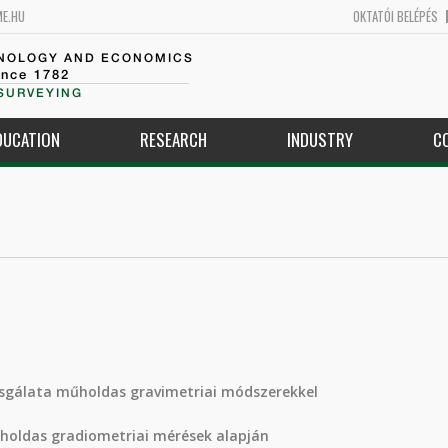
ME.HU
OKTATÓI BELÉPÉS
HNOLOGY AND ECONOMICS
ince 1782
SURVEYING
DUCATION
RESEARCH
INDUSTRY
C
izsgálata műholdas gravimetriai módszerekkel
oldas gradiometriai mérések alapján