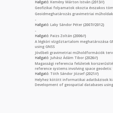
Hallgató:
Kemény Márton István
(2013//)
Geofizikai folyamatok okozta évszakos tö
Geoidmeghatározás gravimetriai műholdak 
-
Hallgató:
Laky Sándor Péter
(2007//2012)
-
Hallgató:
Paizs Zoltán
(2006//)
A légköri vízgőztartalom meghatározása GN
using GNSS
Jövőbeli gravimetriai műholdformációk terve
Hallgató:
Juhász Ádám Tibor
(2026//)
Magassági referencia felületek korszerűsít
reference systems involving space geodetic
Hallgató:
Tóth Sándor József
(2021//)
Helyhez kötött informatikai adatbázisok ki
Development of geospatial databases usin