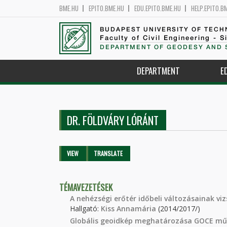
BME.HU
EPITO.BME.HU
EDU.EPITO.BME.HU
HELP.EPITO.B
BUDAPEST UNIVERSITY OF TEC
Faculty of Civil Engineering - S
DEPARTMENT OF GEODESY AND 
DEPARTMENT
E
DR. FÖLDVÁRY LÓRÁNT
Primary tabs
VIEW
(ACTIVE
TRANSLATE
TAB)
TÉMAVEZETÉSEK
A nehézségi erőtér időbeli változásainak v
Hallgató:
Kiss Annamária
(2014/2017/)
Globális geoidkép meghatározása GOCE műh