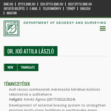
BME.HU
EPITO.BME.HU
EDU.EPITO.BME.HU
HELP.EPITO.BME.HU
OKTATÓI BELÉPÉS
E-MAIL
TELEFONKÖNYV
TÉRKÉP
ENGLISH
MAGYAR
DEPARTMENT OF GEODESY AND SURVEYING
DR. JOÓ ATTILA LÁSZLÓ
Primary tabs
VIEW
(ACTIVE
TRANSLATE
TAB)
TÉMAVEZETÉSEK
Acél rácsos szerkezetek méretezési kérdései különös
tekintettel a szélteherre
Hallgató:
Kenéz Ágnes
(2017/2022/2024)
Development of external bracing system to strengthen
existing multi-story buildings in earthquake areas