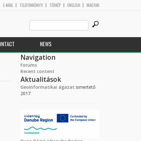
E-MAIL
TELEFONKÖNYV
TÉRKÉP
ENGLISH
MAGYAR
Search
Search form
this
site
ONTACT
NEWS
Navigation
Forums
Recent content
Aktualitások
Geoinformatikai ágazat
ismertető
2017