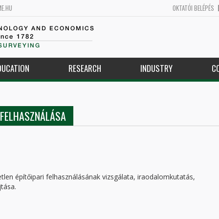
ME.HU
OKTATÓI BELÉPÉS
HNOLOGY AND ECONOMICS
ince 1782
SURVEYING
DUCATION
RESEARCH
INDUSTRY
C
 FELHASZNÁLÁSA
en építőipari felhasználásának vizsgálata, iraodalomkutatás,
tása.