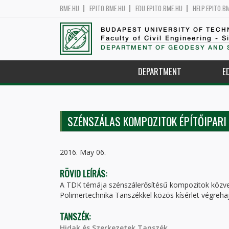
BME.HU
EPITO.BME.HU
EDU.EPITO.BME.HU
HELP.EPITO.B
BUDAPEST UNIVERSITY OF TEC
Faculty of Civil Engineering - S
DEPARTMENT OF GEODESY AND 
DEPARTMENT
E
SZÉNSZÁLAS KOMPOZITOK ÉPÍTŐIPARI
2016. May 06.
RÖVID LEÍRÁS:
A TDK témája szénszálerősítésű kompozitok közvetl
Polimertechnika Tanszékkel közös kísérlet végrehaj
TANSZÉK:
Hidak és Szerkezetek Tanszék