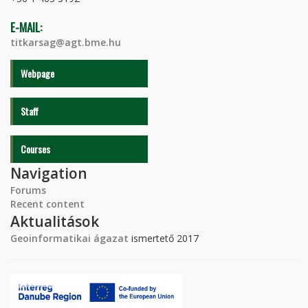
E-MAIL:
titkarsag@agt.bme.hu
Webpage
Staff
Courses
Navigation
Forums
Recent content
Aktualitások
Geoinformatikai ágazat
ismertető 2017