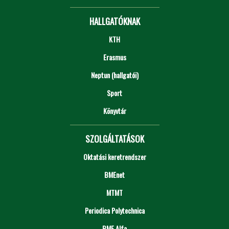
HALLGATÓKNAK
KTH
Erasmus
Neptun (hallgatói)
Sport
Könyvtár
SZOLGÁLTATÁSOK
Oktatási keretrendszer
BMEnet
MTMT
Periodica Polytechnica
BME Alfa