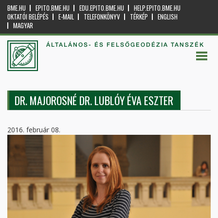
BME.HU
EPITO.BME.HU
EDU.EPITO.BME.HU
HELP.EPITO.BME.HU
OKTATÓI BELÉPÉS
E-MAIL
TELEFONKÖNYV
TÉRKÉP
ENGLISH
MAGYAR
ÁLTALÁNOS- ÉS FELSŐGEODÉZIA TANSZÉK
DR. MAJOROSNÉ DR. LUBLÓY ÉVA ESZTER
2016. február 08.