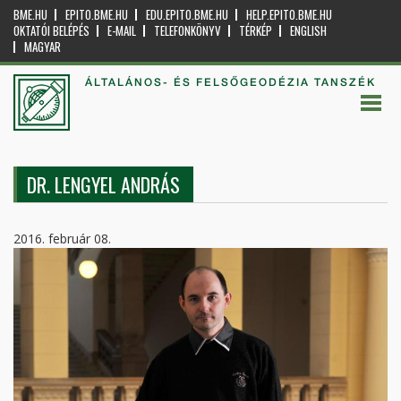
BME.HU
EPITO.BME.HU
EDU.EPITO.BME.HU
HELP.EPITO.BME.HU
OKTATÓI BELÉPÉS
E-MAIL
TELEFONKÖNYV
TÉRKÉP
ENGLISH
MAGYAR
ÁLTALÁNOS- ÉS FELSŐGEODÉZIA TANSZÉK
DR. LENGYEL ANDRÁS
2016. február 08.