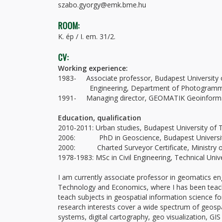
szabo.gyorgy@emk.bme.hu
ROOM:
K. ép / I. em. 31/2.
CV:
Working experience:
1983- Associate professor, Budapest University o
Engineering, Department of Photogrammetr
1991- Managing director, GEOMATIK Geoinformati
Education, qualification
2010-2011: Urban studies, Budapest University of 
2006: PhD in Geoscience, Budapest Universit
2000: Charted Surveyor Certificate, Ministry of
1978-1983: MSc in Civil Engineering, Technical Unive
I am currently associate professor in geomatics eng
Technology and Economics, where I has been teach
teach subjects in geospatial information science f
research interests cover a wide spectrum of geospati
systems, digital cartography, geo visualization,