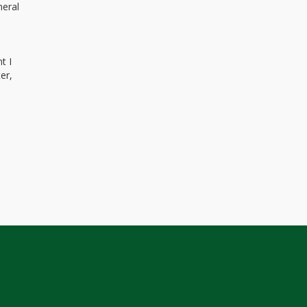
neral
t I
er,