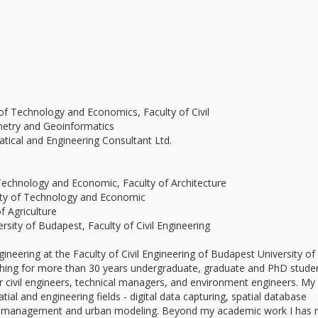
f Technology and Economics, Faculty of Civil
y and Geoinformatics
cal and Engineering Consultant Ltd.
Technology and Economic, Faculty of Architecture
y of Technology and Economic
 Agriculture
rsity of Budapest, Faculty of Civil Engineering
ineering at the Faculty of Civil Engineering of Budapest University of
ing for more than 30 years undergraduate, graduate and PhD studen
or civil engineers, technical managers, and environment engineers. My
al and engineering fields - digital data capturing, spatial database
 GIS management and urban modeling. Beyond my academic work I has