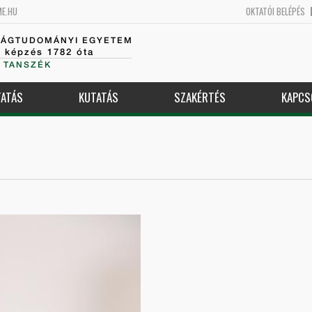
ME.HU
OKTATÓI BELÉPÉS
SÁGTUDOMÁNYI EGYETEM
k képzés 1782 óta
 TANSZÉK
ATÁS
KUTATÁS
SZAKÉRTÉS
KAPCS