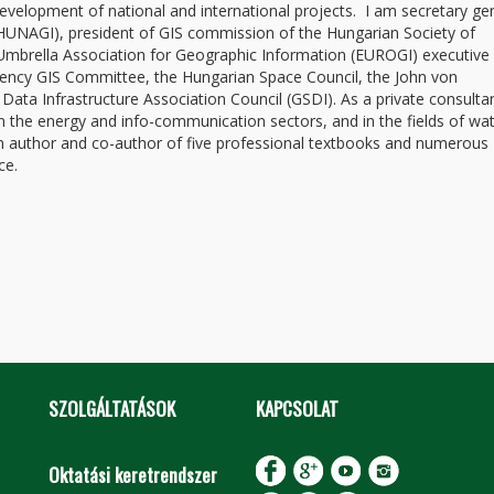
development of national and international projects. I am secretary ge
HUNAGI), president of GIS commission of the Hungarian Society of
mbrella Association for Geographic Information (EUROGI) executive
ency GIS Committee, the Hungarian Space Council, the John von
ta Infrastructure Association Council (GSDI). As a private consultan
 the energy and info-communication sectors, and in the fields of wat
m author and co-author of five professional textbooks and numerous
ce.
SZOLGÁLTATÁSOK
KAPCSOLAT
Oktatási keretrendszer