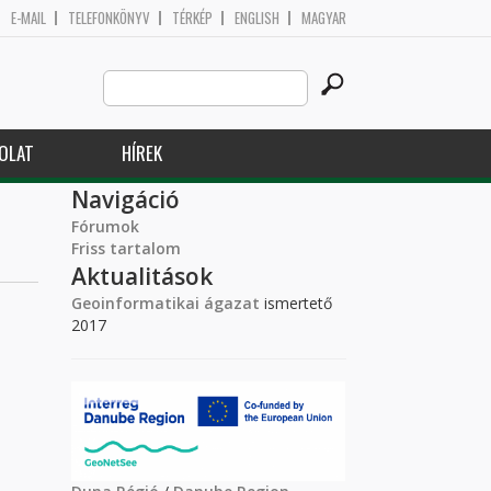
E-MAIL
TELEFONKÖNYV
TÉRKÉP
ENGLISH
MAGYAR
Search
Keresés űrlap
this
site
OLAT
HÍREK
Navigáció
Fórumok
Friss tartalom
Aktualitások
Geoinformatikai ágazat
ismertető
2017