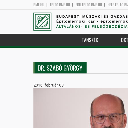
BME.HU
EPITO.BME.HU
EDU.EPITO.BME.HU
HELP.EPITO.B
BUDAPESTI MŰSZAKI ÉS GAZDA
Építőmérnöki Kar - építőmérnö
ÁLTALÁNOS- ÉS FELSŐGEODÉZIA
TANSZÉK
OKT
DR. SZABÓ GYÖRGY
2016. február 08.