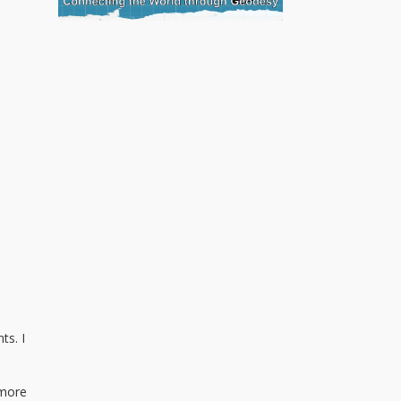
ts. I
 more