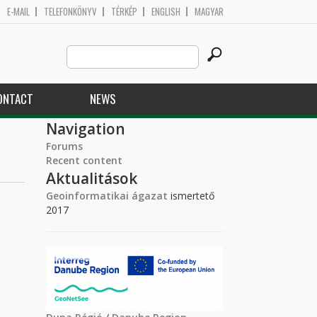
E-MAIL
TELEFONKÖNYV
TÉRKÉP
ENGLISH
MAGYAR
Search
Search form
this
site
ONTACT
NEWS
Navigation
Forums
Recent content
Aktualitások
Geoinformatikai ágazat
ismertető
2017