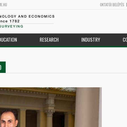
ME.HU
OKTATÓI BELÉPÉS
HNOLOGY AND ECONOMICS
ince 1782
SURVEYING
DUCATION
RESEARCH
INDUSTRY
C
D