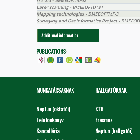
ITS GIS - BMEEOFTMF62
Laser scanning - BMEEOFTDT81
Mapping technologies - BMEEOFTMF-3
Surveying and Geoinformatics Project - BMEEO
Additional information
PUBLICATIONS:
MUNKATÁRSAKNAK
HALLGATÓKNAK
Neptun (oktatói)
KTH
Telefonkönyv
Erasmus
Kancellária
Neptun (hallgatói)