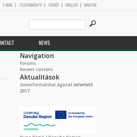
E-MAIL
TELEFONKÖNYV
TÉRKÉP
ENGLISH
MAGYAR
Search
Search form
this
site
ONTACT
NEWS
Navigation
Forums
Recent content
Aktualitások
Geoinformatikai ágazat
ismertető
2017