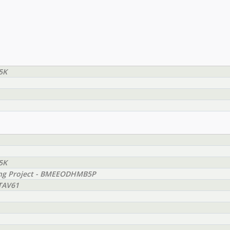
5K
5K
ing Project - BMEEODHMB5P
TAV61