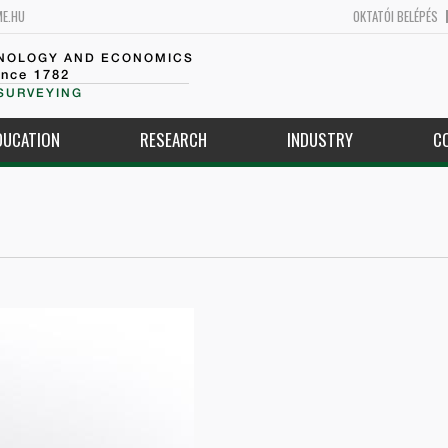
ME.HU
OKTATÓI BELÉPÉS
HNOLOGY AND ECONOMICS
ince 1782
SURVEYING
DUCATION
RESEARCH
INDUSTRY
C