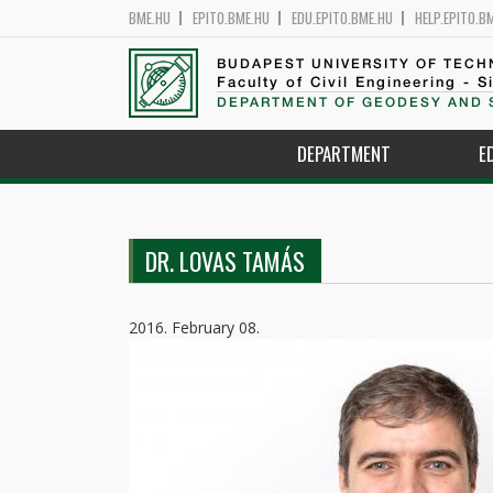
BME.HU
EPITO.BME.HU
EDU.EPITO.BME.HU
HELP.EPITO.B
BUDAPEST UNIVERSITY OF TEC
Faculty of Civil Engineering - S
DEPARTMENT OF GEODESY AND 
DEPARTMENT
E
DR. LOVAS TAMÁS
2016. February 08.