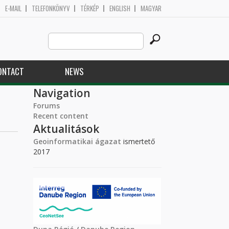
E-MAIL
TELEFONKÖNYV
TÉRKÉP
ENGLISH
MAGYAR
Search
Search form
this
site
ONTACT
NEWS
Navigation
Forums
Recent content
Aktualitások
Geoinformatikai ágazat
ismertető
2017