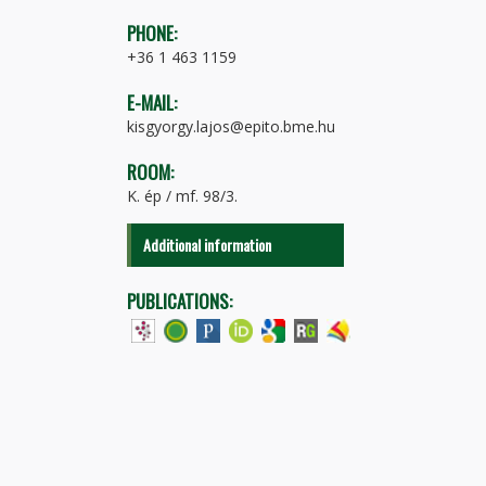
PHONE:
+36 1 463 1159
E-MAIL:
kisgyorgy.lajos@epito.bme.hu
ROOM:
K. ép / mf. 98/3.
Additional information
PUBLICATIONS: