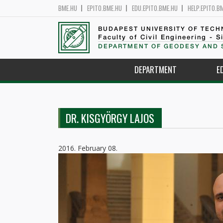
BME.HU
EPITO.BME.HU
EDU.EPITO.BME.HU
HELP.EPITO.B
BUDAPEST UNIVERSITY OF TEC
Faculty of Civil Engineering - S
DEPARTMENT OF GEODESY AND 
DEPARTMENT
E
DR. KISGYÖRGY LAJOS
2016. February 08.