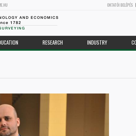
ME.HU
OKTATÓI BELÉPÉS
HNOLOGY AND ECONOMICS
ince 1782
SURVEYING
DUCATION
RESEARCH
INDUSTRY
C