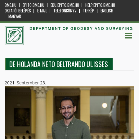
BME.HU
EPITO.BME.HU
EDU.EPITO.BME.HU
HELP.EPITO.BME.HU
OKTATÓI BELÉPÉS
E-MAIL
TELEFONKÖNYV
TÉRKÉP
ENGLISH
MAGYAR
DEPARTMENT OF GEODESY AND SURVEYING
DE HOLANDA NETO BELTRANDO ULISSES
2021. September 23.