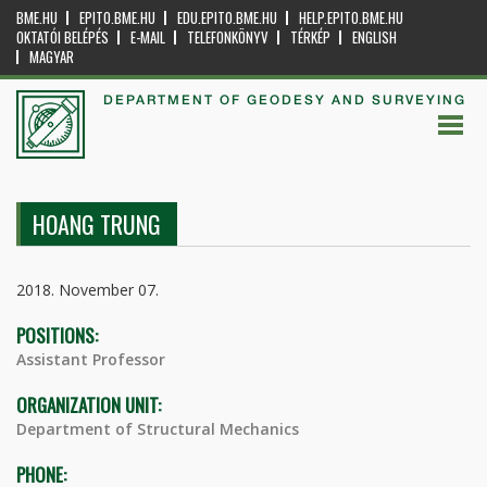
BME.HU
EPITO.BME.HU
EDU.EPITO.BME.HU
HELP.EPITO.BME.HU
OKTATÓI BELÉPÉS
E-MAIL
TELEFONKÖNYV
TÉRKÉP
ENGLISH
MAGYAR
DEPARTMENT OF GEODESY AND SURVEYING
HOANG TRUNG
2018. November 07.
POSITIONS:
Assistant Professor
ORGANIZATION UNIT:
Department of Structural Mechanics
PHONE: