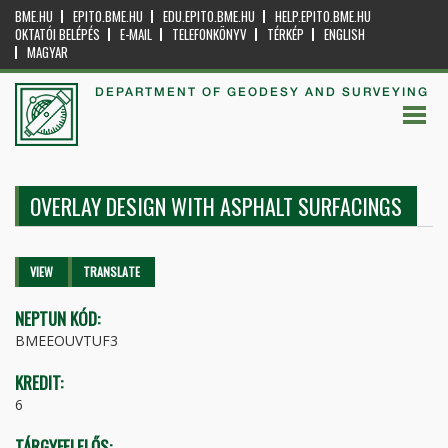
BME.HU
EPITO.BME.HU
EDU.EPITO.BME.HU
HELP.EPITO.BME.HU
OKTATÓI BELÉPÉS
E-MAIL
TELEFONKÖNYV
TÉRKÉP
ENGLISH
MAGYAR
DEPARTMENT OF GEODESY AND SURVEYING
OVERLAY DESIGN WITH ASPHALT SURFACINGS
Primary tabs
VIEW
(ACTIVE
TRANSLATE
TAB)
NEPTUN KÓD:
BMEEOUVTUF3
KREDIT:
6
TÁRGYFELELŐS: