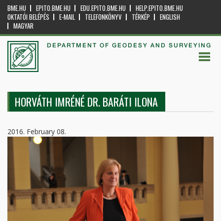
BME.HU
EPITO.BME.HU
EDU.EPITO.BME.HU
HELP.EPITO.BME.HU
OKTATÓI BELÉPÉS
E-MAIL
TELEFONKÖNYV
TÉRKÉP
ENGLISH
MAGYAR
DEPARTMENT OF GEODESY AND SURVEYING
HORVÁTH IMRÉNÉ DR. BARÁTI ILONA
2016. February 08.