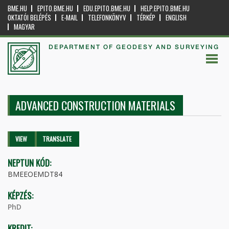
BME.HU
EPITO.BME.HU
EDU.EPITO.BME.HU
HELP.EPITO.BME.HU
OKTATÓI BELÉPÉS
E-MAIL
TELEFONKÖNYV
TÉRKÉP
ENGLISH
MAGYAR
DEPARTMENT OF GEODESY AND SURVEYING
ADVANCED CONSTRUCTION MATERIALS
Primary tabs
VIEW
(ACTIVE
TRANSLATE
TAB)
NEPTUN KÓD:
BMEEOEMDT84
KÉPZÉS:
PhD
KREDIT: