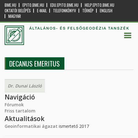
BME.HU
EPITO.BME.HU
EDU.EPITO.BME.HU
HELP.EPITO.BME.HU
OKTATÓI BELÉPÉS
E-MAIL
TELEFONKÖNYV
TÉRKÉP
ENGLISH
MAGYAR
ÁLTALÁNOS- ÉS FELSŐGEODÉZIA TANSZÉK
DECANUS EMERITUS
Dr. Dunai László
Navigáció
Fórumok
Friss tartalom
Aktualitások
Geoinformatikai ágazat
ismertető 2017