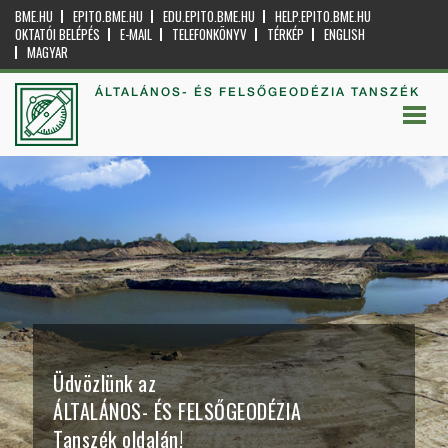
BME.HU
EPITO.BME.HU
EDU.EPITO.BME.HU
HELP.EPITO.BME.HU
OKTATÓI BELÉPÉS
E-MAIL
TELEFONKÖNYV
TÉRKÉP
ENGLISH
MAGYAR
ÁLTALÁNOS- ÉS FELSŐGEODÉZIA TANSZÉK
Üdvözlünk az
ÁLTALÁNOS- ÉS FELSŐGEODÉZIA
Tanszék oldalán!