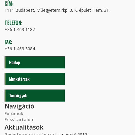
CÍM:
1111 Budapest, Műegyetem rkp. 3. K. épület I. em. 31.
TELEFON:
+36 1 463 1187
FAX:
+36 1 463 3084
Honlap
Munkatársak
Tantárgyak
Navigáció
Fórumok
Friss tartalom
Aktualitások
Geoinformatikai ágazat
ismertető 2017