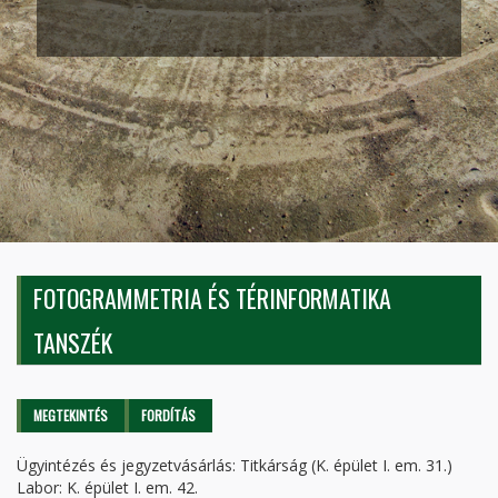
FOTOGRAMMETRIA ÉS TÉRINFORMATIKA
TANSZÉK
Elsődleges fülek
MEGTEKINTÉS
(AKTÍV
FORDÍTÁS
FÜL)
Ügyintézés és jegyzetvásárlás: Titkárság (K. épület I. em. 31.)
Labor: K. épület I. em. 42.