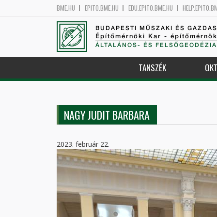
BME.HU
EPITO.BME.HU
EDU.EPITO.BME.HU
HELP.EPITO.B
BUDAPESTI MŰSZAKI ÉS GAZDA
Építőmérnöki Kar - építőmérnö
ÁLTALÁNOS- ÉS FELSŐGEODÉZIA
TANSZÉK
OKT
NAGY JUDIT BARBARA
2023. február 22.