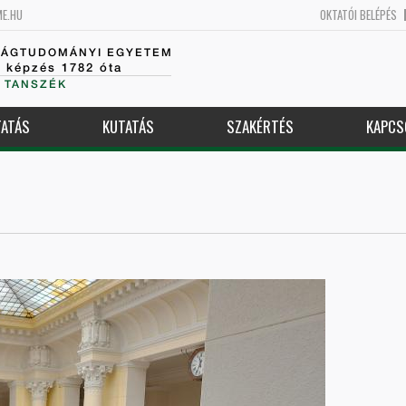
ME.HU
OKTATÓI BELÉPÉS
SÁGTUDOMÁNYI EGYETEM
k képzés 1782 óta
 TANSZÉK
ATÁS
KUTATÁS
SZAKÉRTÉS
KAPCS