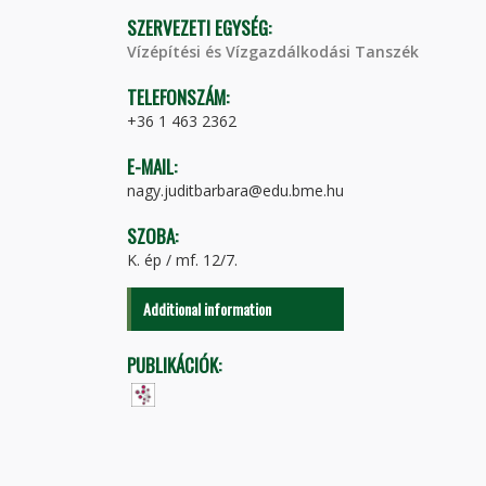
SZERVEZETI EGYSÉG:
Vízépítési és Vízgazdálkodási Tanszék
TELEFONSZÁM:
+36 1 463 2362
E-MAIL:
nagy.juditbarbara@edu.bme.hu
SZOBA:
K. ép / mf. 12/7.
Additional information
PUBLIKÁCIÓK: