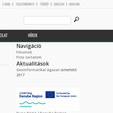
E-MAIL
TELEFONKÖNYV
TÉRKÉP
ENGLISH
MAGYAR
Search
Keresés űrlap
this
site
OLAT
HÍREK
Navigáció
Fórumok
Friss tartalom
Aktualitások
Geoinformatikai ágazat
ismertető
2017