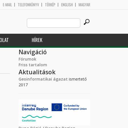
E-MAIL
TELEFONKÖNYV
TÉRKÉP
ENGLISH
MAGYAR
Search
Keresés űrlap
this
site
OLAT
HÍREK
Navigáció
Fórumok
Friss tartalom
Aktualitások
Geoinformatikai ágazat
ismertető
2017