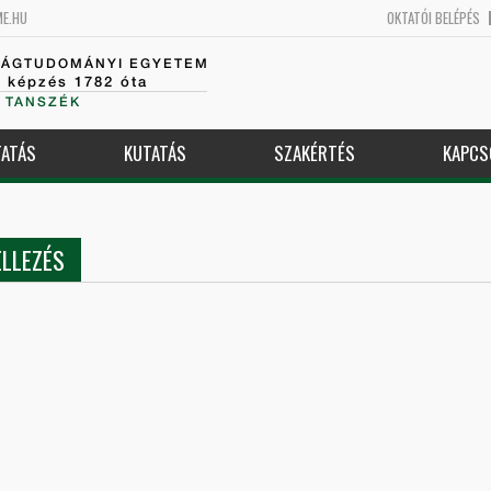
ME.HU
OKTATÓI BELÉPÉS
SÁGTUDOMÁNYI EGYETEM
k képzés 1782 óta
 TANSZÉK
ATÁS
KUTATÁS
SZAKÉRTÉS
KAPCS
LLEZÉS