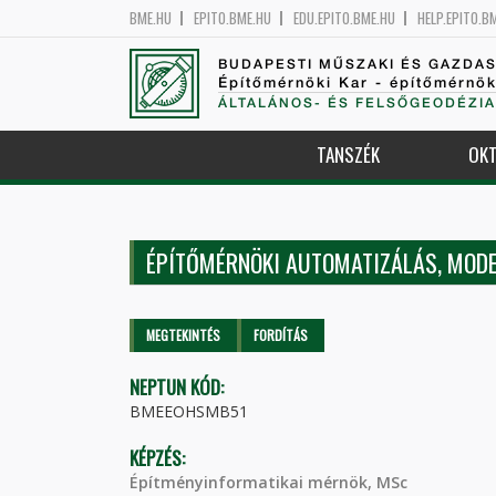
BME.HU
EPITO.BME.HU
EDU.EPITO.BME.HU
HELP.EPITO.B
BUDAPESTI MŰSZAKI ÉS GAZDA
Építőmérnöki Kar - építőmérnö
ÁLTALÁNOS- ÉS FELSŐGEODÉZIA
TANSZÉK
OKT
ÉPÍTŐMÉRNÖKI AUTOMATIZÁLÁS, MODE
Elsődleges fülek
MEGTEKINTÉS
(AKTÍV
FORDÍTÁS
FÜL)
NEPTUN KÓD:
BMEEOHSMB51
KÉPZÉS:
Építményinformatikai mérnök, MSc