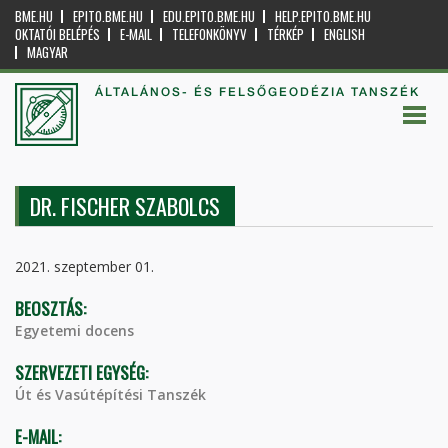
BME.HU
EPITO.BME.HU
EDU.EPITO.BME.HU
HELP.EPITO.BME.HU
OKTATÓI BELÉPÉS
E-MAIL
TELEFONKÖNYV
TÉRKÉP
ENGLISH
MAGYAR
ÁLTALÁNOS- ÉS FELSŐGEODÉZIA TANSZÉK
DR. FISCHER SZABOLCS
2021. szeptember 01.
BEOSZTÁS:
Egyetemi docens
SZERVEZETI EGYSÉG:
Út és Vasútépítési Tanszék
E-MAIL: