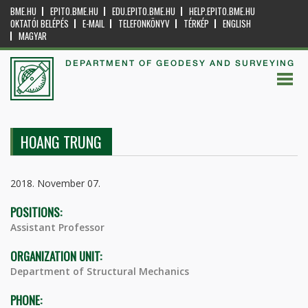
BME.HU
EPITO.BME.HU
EDU.EPITO.BME.HU
HELP.EPITO.BME.HU
OKTATÓI BELÉPÉS
E-MAIL
TELEFONKÖNYV
TÉRKÉP
ENGLISH
MAGYAR
DEPARTMENT OF GEODESY AND SURVEYING
HOANG TRUNG
2018. November 07.
POSITIONS:
Assistant Professor
ORGANIZATION UNIT:
Department of Structural Mechanics
PHONE: