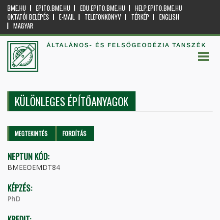
BME.HU
EPITO.BME.HU
EDU.EPITO.BME.HU
HELP.EPITO.BME.HU
OKTATÓI BELÉPÉS
E-MAIL
TELEFONKÖNYV
TÉRKÉP
ENGLISH
MAGYAR
ÁLTALÁNOS- ÉS FELSŐGEODÉZIA TANSZÉK
KÜLÖNLEGES ÉPÍTŐANYAGOK
Elsődleges fülek
MEGTEKINTÉS
(AKTÍV
FORDÍTÁS
FÜL)
NEPTUN KÓD:
BMEEOEMDT84
KÉPZÉS:
PhD
KREDIT: