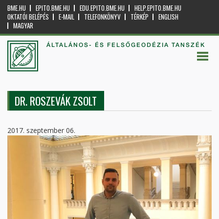
BME.HU
EPITO.BME.HU
EDU.EPITO.BME.HU
HELP.EPITO.BME.HU
OKTATÓI BELÉPÉS
E-MAIL
TELEFONKÖNYV
TÉRKÉP
ENGLISH
MAGYAR
ÁLTALÁNOS- ÉS FELSŐGEODÉZIA TANSZÉK
DR. ROSZEVÁK ZSOLT
2017. szeptember 06.