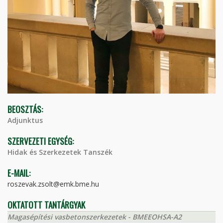
BEOSZTÁS:
Adjunktus
SZERVEZETI EGYSÉG:
Hidak és Szerkezetek Tanszék
E-MAIL:
roszevak.zsolt@emk.bme.hu
OKTATOTT TANTÁRGYAK
Magasépítési vasbetonszerkezetek - BMEEOHSA-A2