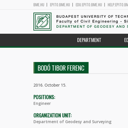
BME.HU
EPITO.BME.HU
EDU.EPITO.BME.HU
HELP.EPITO.B
BUDAPEST UNIVERSITY OF TEC
Faculty of Civil Engineering - S
DEPARTMENT OF GEODESY AND 
DEPARTMENT
E
BODÓ TIBOR FERENC
2016. October 15.
POSITIONS:
Engineer
ORGANIZATION UNIT:
Department of Geodesy and Surveying