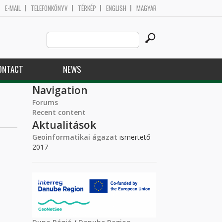
E-MAIL
TELEFONKÖNYV
TÉRKÉP
ENGLISH
MAGYAR
Search
Search form
this
site
ONTACT
NEWS
Navigation
Forums
Recent content
Aktualitások
Geoinformatikai ágazat
ismertető
2017