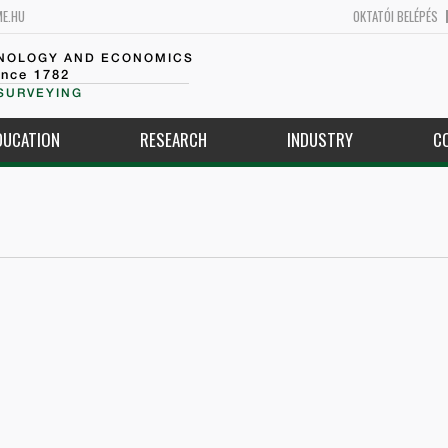
ME.HU
OKTATÓI BELÉPÉS
HNOLOGY AND ECONOMICS
ince 1782
SURVEYING
DUCATION
RESEARCH
INDUSTRY
C