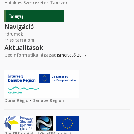
Hidak és Szerkezetek Tanszék
Tananyag
Navigáció
Fórumok
Friss tartalom
Aktualitások
Geoinformatikai ágazat
ismertető 2017
Duna Régió
/
Danube Region
GeoSES projekt
/
GeoSES project