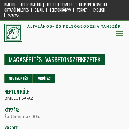
BME.HU
EPITO.BME.HU
EDU.EPITO.BME.HU
HELP.EPITO.BME.HU
OKTATÓI BELÉPÉS
E-MAIL
TELEFONKÖNYV
TÉRKÉP
ENGLISH
MAGYAR
ÁLTALÁNOS- ÉS FELSŐGEODÉZIA TANSZÉK
MAGASÉPÍTÉSI VASBETONSZERKEZETEK
Elsődleges fülek
MEGTEKINTÉS
(AKTÍV
FORDÍTÁS
FÜL)
NEPTUN KÓD:
BMEEOHSA-A2
KÉPZÉS:
Építőmérnök, BSc
KREDIT: