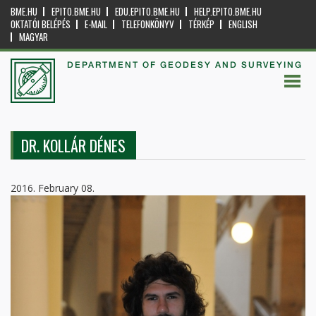
BME.HU
EPITO.BME.HU
EDU.EPITO.BME.HU
HELP.EPITO.BME.HU
OKTATÓI BELÉPÉS
E-MAIL
TELEFONKÖNYV
TÉRKÉP
ENGLISH
MAGYAR
DEPARTMENT OF GEODESY AND SURVEYING
DR. KOLLÁR DÉNES
2016. February 08.