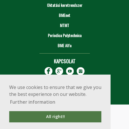
Oktatási keretrendszer
BMEnet
MTMT
Periodica Polytechnica
BME Alfa
KAPCSOLAT
We use cookies to ensure that we give you
the best experience on our website.
Further information
Impresszum
Copyright © 2020 BME Építőmérnöki Kar
All right!!
1111 Budapest, Műegyetem rkp. 3.
+36 1 463 3531