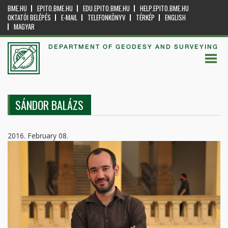
BME.HU
EPITO.BME.HU
EDU.EPITO.BME.HU
HELP.EPITO.BME.HU
OKTATÓI BELÉPÉS
E-MAIL
TELEFONKÖNYV
TÉRKÉP
ENGLISH
MAGYAR
DEPARTMENT OF GEODESY AND SURVEYING
SÁNDOR BALÁZS
2016. February 08.