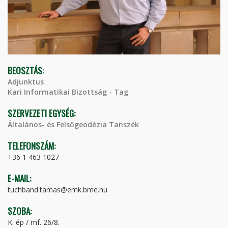
BEOSZTÁS:
Adjunktus
Kari Informatikai Bizottság - Tag
SZERVEZETI EGYSÉG:
Általános- és Felsőgeodézia Tanszék
TELEFONSZÁM:
+36 1 463 1027
E-MAIL:
tuchband.tamas@emk.bme.hu
SZOBA:
K. ép / mf. 26/8.