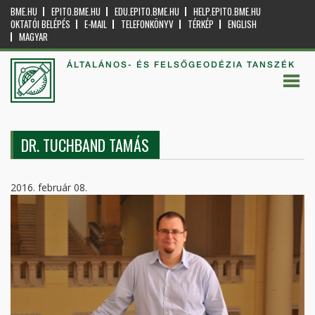
BME.HU
EPITO.BME.HU
EDU.EPITO.BME.HU
HELP.EPITO.BME.HU
OKTATÓI BELÉPÉS
E-MAIL
TELEFONKÖNYV
TÉRKÉP
ENGLISH
MAGYAR
ÁLTALÁNOS- ÉS FELSŐGEODÉZIA TANSZÉK
DR. TUCHBAND TAMÁS
2016. február 08.