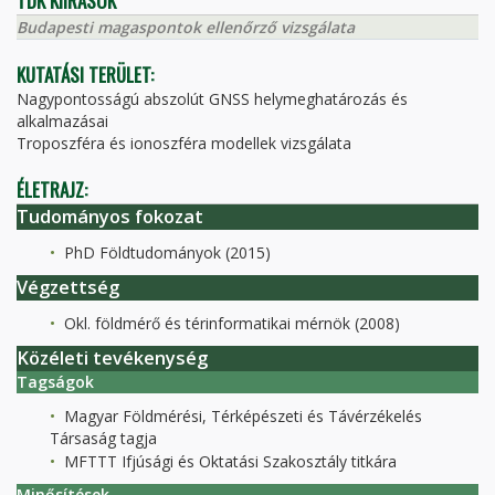
TDK KIÍRÁSOK
Budapesti magaspontok ellenőrző vizsgálata
KUTATÁSI TERÜLET:
Nagypontosságú abszolút GNSS helymeghatározás és
alkalmazásai
Troposzféra és ionoszféra modellek vizsgálata
ÉLETRAJZ:
Tudományos fokozat
PhD Földtudományok (2015)
Végzettség
Okl. földmérő és térinformatikai mérnök (2008)
Közéleti tevékenység
Tagságok
Magyar Földmérési, Térképészeti és Távérzékelés
Társaság tagja
MFTTT Ifjúsági és Oktatási Szakosztály titkára
Minősítések