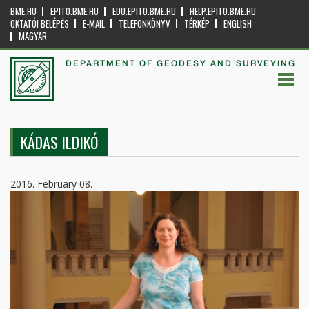
BME.HU
EPITO.BME.HU
EDU.EPITO.BME.HU
HELP.EPITO.BME.HU
OKTATÓI BELÉPÉS
E-MAIL
TELEFONKÖNYV
TÉRKÉP
ENGLISH
MAGYAR
DEPARTMENT OF GEODESY AND SURVEYING
KÁDAS ILDIKÓ
2016. February 08.