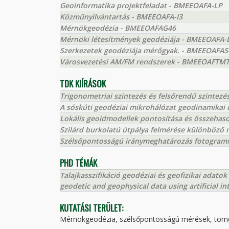
Geoinformatika projektfeladat - BMEEOAFA-LP
Közműnyilvántartás - BMEEOAFA-I3
Mérnökgeodézia - BMEEOAFAG46
Mérnöki létesítmények geodéziája - BMEEOAFA-
Szerkezetek geodéziája mérőgyak. - BMEEOAFAS
Városvezetési AM/FM rendszerek - BMEEOAFTM
TDK KIÍRÁSOK
Trigonometriai szintezés és felsőrendű szintezé
A sóskúti geodéziai mikrohálózat geodinamikai
Lokális geoidmodellek pontosítása és összehaso
Szilárd burkolatú útpálya felmérése különböző 
Szélsőpontosságú iránymeghatározás fotogramme
PHD TÉMÁK
Talajkasszifikáció geodéziai és geofizikai adatok
geodetic and geophysical data using artificial in
KUTATÁSI TERÜLET:
Mérnökgeodézia, szélsőpontosságú mérések, töme