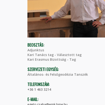
BEOSZTÁS:
Adjunktus
Kari Tanács tag - Választott tag
Kari Erasmus Bizottság - Tag
SZERVEZETI EGYSÉG:
Általános- és Felsőgeodézia Tanszék
TELEFONSZÁM:
+36 1 463 3214
E-MAIL:
egeto.csaba@emk.bme.hu