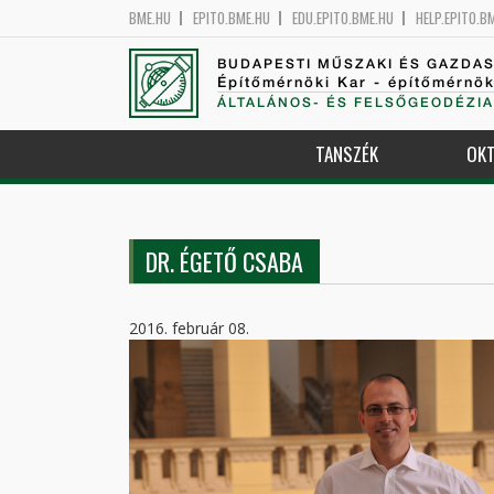
BME.HU
EPITO.BME.HU
EDU.EPITO.BME.HU
HELP.EPITO.B
BUDAPESTI MŰSZAKI ÉS GAZDA
Építőmérnöki Kar - építőmérnö
ÁLTALÁNOS- ÉS FELSŐGEODÉZIA
TANSZÉK
OKT
DR. ÉGETŐ CSABA
2016. február 08.