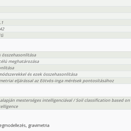
L1
42
TG
s összehasonlítása
 célú meghatározása
nlítása
módszerekkel és ezek összehasonlítása
triai eljárással az Eötvös-inga mérések pontosításához
 alapján mesterséges intelligenciával / Soil classification based on
telligence
gmodellezés, gravimetria