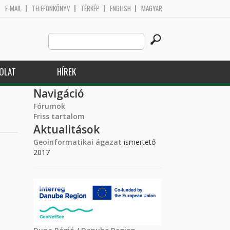
E-MAIL
TELEFONKÖNYV
TÉRKÉP
ENGLISH
MAGYAR
Search
Keresés űrlap
this
site
OLAT
HÍREK
Navigáció
Fórumok
Friss tartalom
Aktualitások
Geoinformatikai ágazat
ismertető
2017