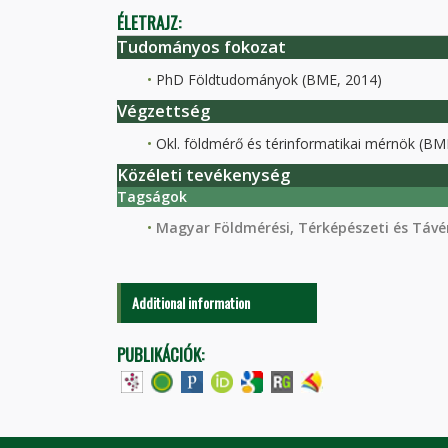
ÉLETRAJZ:
Tudományos fokozat
PhD Földtudományok (BME, 2014)
Végzettség
Okl. földmérő és térinformatikai mérnök (BM
Közéleti tevékenység
Tagságok
Magyar Földmérési, Térképészeti és Távér
Additional information
PUBLIKÁCIÓK: