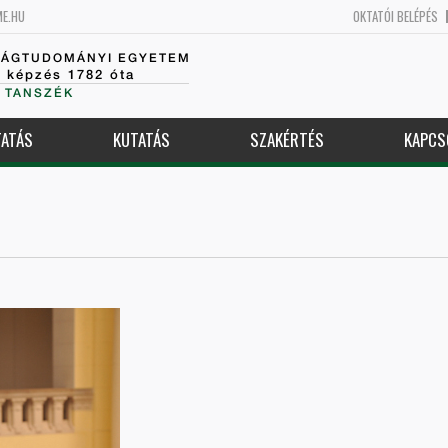
ME.HU
OKTATÓI BELÉPÉS
SÁGTUDOMÁNYI EGYETEM
k képzés 1782 óta
 TANSZÉK
ATÁS
KUTATÁS
SZAKÉRTÉS
KAPCS