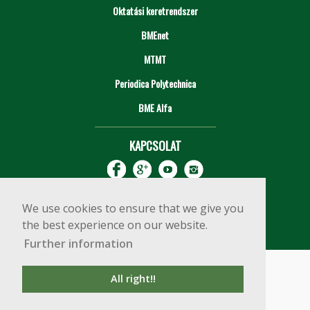
Oktatási keretrendszer
BMEnet
MTMT
Periodica Polytechnica
BME Alfa
KAPCSOLAT
We use cookies to ensure that we give you
the best experience on our website.
Further information
Impresszum
Copyright © 2020 BME Építőmérnöki Kar
All right!!
1111 Budapest, Műegyetem rkp. 3.
+36 1 463 3531