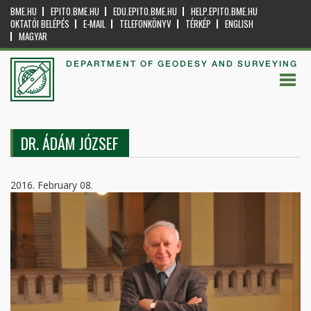
BME.HU
EPITO.BME.HU
EDU.EPITO.BME.HU
HELP.EPITO.BME.HU
OKTATÓI BELÉPÉS
E-MAIL
TELEFONKÖNYV
TÉRKÉP
ENGLISH
MAGYAR
DEPARTMENT OF GEODESY AND SURVEYING
DR. ÁDÁM JÓZSEF
2016. February 08.