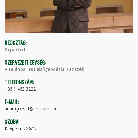
BEOSZTÁS:
Departed
SZERVEZETI EGYSÉG:
Általános- és Felsőgeodézia Tanszék
TELEFONSZÁM:
+36 1 463 3222
E-MAIL:
adam.jozsef@emk.bme.hu
SZOBA:
K. ép / mf. 26/1.