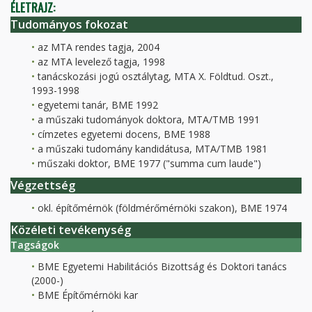
ÉLETRAJZ:
Tudományos fokozat
az MTA rendes tagja, 2004
az MTA levelező tagja, 1998
tanácskozási jogú osztálytag, MTA X. Földtud. Oszt.,
1993-1998
egyetemi tanár, BME 1992
a műszaki tudományok doktora, MTA/TMB 1991
címzetes egyetemi docens, BME 1988
a műszaki tudomány kandidátusa, MTA/TMB 1981
műszaki doktor, BME 1977 ("summa cum laude")
Végzettség
okl. építőmérnök (földmérőmérnöki szakon), BME 1974
Közéleti tevékenység
Tagságok
BME Egyetemi Habilitációs Bizottság és Doktori tanács
(2000-)
BME Építőmérnöki kar