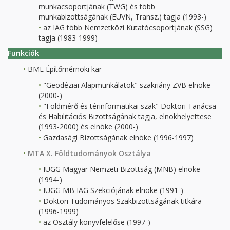
munkacsoportjának (TWG) és több
munkabizottságának (EUVN, Transz.) tagja (1993-)
az IAG több Nemzetközi Kutatócsoportjának (SSG)
tagja (1983-1999)
Funkciók
BME Építőmérnöki kar
"Geodéziai Alapmunkálatok" szakriány ZVB elnöke
(2000-)
"Földmérő és térinformatikai szak" Doktori Tanácsa
és Habilitációs Bizottságának tagja, elnökhelyettese
(1993-2000) és elnöke (2000-)
Gazdasági Bizottságának elnöke (1996-1997)
MTA X. Földtudományok Osztálya
IUGG Magyar Nemzeti Bizottság (MNB) elnöke
(1994-)
IUGG MB IAG Szekciójának elnöke (1991-)
Doktori Tudományos Szakbizottságának titkára
(1996-1999)
az Osztály könyvfelelőse (1997-)