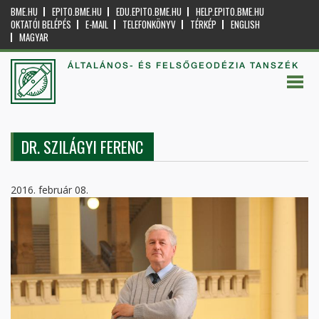
BME.HU
EPITO.BME.HU
EDU.EPITO.BME.HU
HELP.EPITO.BME.HU
OKTATÓI BELÉPÉS
E-MAIL
TELEFONKÖNYV
TÉRKÉP
ENGLISH
MAGYAR
ÁLTALÁNOS- ÉS FELSŐGEODÉZIA TANSZÉK
DR. SZILÁGYI FERENC
2016. február 08.