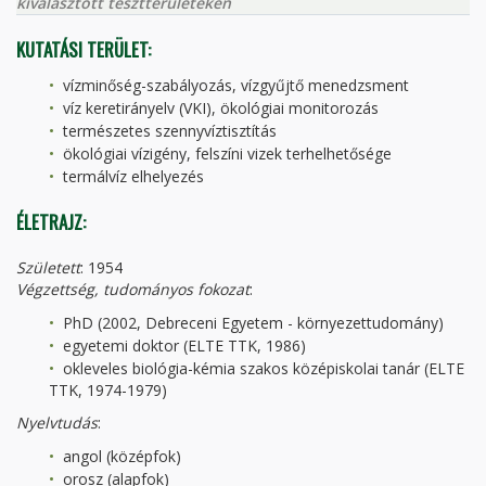
kiválasztott tesztterületeken
KUTATÁSI TERÜLET:
vízminőség-szabályozás, vízgyűjtő menedzsment
víz keretirányelv (VKI), ökológiai monitorozás
természetes szennyvíztisztítás
ökológiai vízigény, felszíni vizek terhelhetősége
termálvíz elhelyezés
ÉLETRAJZ:
Született
: 1954
Végzettség, tudományos fokozat
:
PhD (2002, Debreceni Egyetem - környezettudomány)
egyetemi doktor (ELTE TTK, 1986)
okleveles biológia-kémia szakos középiskolai tanár (ELTE
TTK, 1974-1979)
Nyelvtudás
:
angol (középfok)
orosz (alapfok)