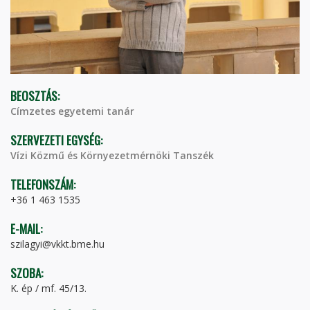
BEOSZTÁS:
Címzetes egyetemi tanár
SZERVEZETI EGYSÉG:
Vízi Közmű és Környezetmérnöki Tanszék
TELEFONSZÁM:
+36 1 463 1535
E-MAIL:
szilagyi@vkkt.bme.hu
SZOBA:
K. ép / mf. 45/13.