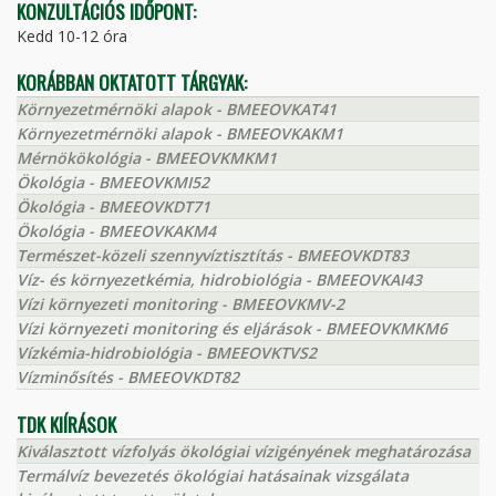
KONZULTÁCIÓS IDŐPONT:
Kedd 10-12 óra
KORÁBBAN OKTATOTT TÁRGYAK:
Környezetmérnöki alapok - BMEEOVKAT41
Környezetmérnöki alapok - BMEEOVKAKM1
Mérnökökológia - BMEEOVKMKM1
Ökológia - BMEEOVKMI52
Ökológia - BMEEOVKDT71
Ökológia - BMEEOVKAKM4
Természet-közeli szennyvíztisztítás - BMEEOVKDT83
Víz- és környezetkémia, hidrobiológia - BMEEOVKAI43
Vízi környezeti monitoring - BMEEOVKMV-2
Vízi környezeti monitoring és eljárások - BMEEOVKMKM6
Vízkémia-hidrobiológia - BMEEOVKTVS2
Vízminősítés - BMEEOVKDT82
TDK KIÍRÁSOK
Kiválasztott vízfolyás ökológiai vízigényének meghatározása
Termálvíz bevezetés ökológiai hatásainak vizsgálata