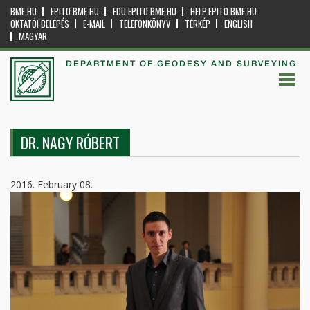
BME.HU
EPITO.BME.HU
EDU.EPITO.BME.HU
HELP.EPITO.BME.HU
OKTATÓI BELÉPÉS
E-MAIL
TELEFONKÖNYV
TÉRKÉP
ENGLISH
MAGYAR
DEPARTMENT OF GEODESY AND SURVEYING
DR. NAGY RÓBERT
2016. February 08.