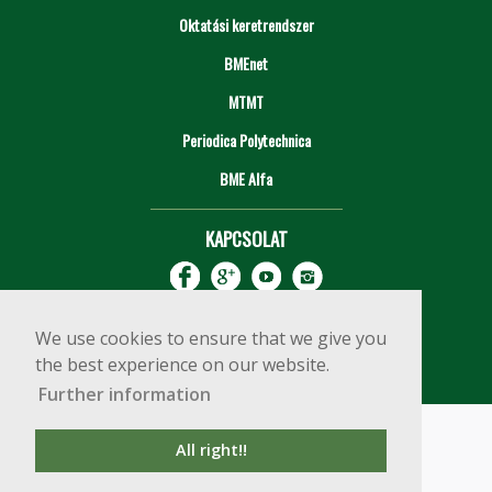
Oktatási keretrendszer
BMEnet
MTMT
Periodica Polytechnica
BME Alfa
KAPCSOLAT
We use cookies to ensure that we give you
the best experience on our website.
Further information
Impresszum
Copyright © 2020 BME Építőmérnöki Kar
All right!!
1111 Budapest, Műegyetem rkp. 3.
+36 1 463 3531