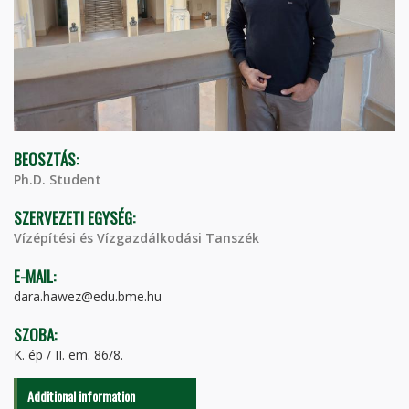
BEOSZTÁS:
Ph.D. Student
SZERVEZETI EGYSÉG:
Vízépítési és Vízgazdálkodási Tanszék
E-MAIL:
dara.hawez@edu.bme.hu
SZOBA:
K. ép / II. em. 86/8.
Additional information