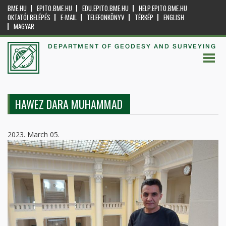
BME.HU
EPITO.BME.HU
EDU.EPITO.BME.HU
HELP.EPITO.BME.HU
OKTATÓI BELÉPÉS
E-MAIL
TELEFONKÖNYV
TÉRKÉP
ENGLISH
MAGYAR
DEPARTMENT OF GEODESY AND SURVEYING
HAWEZ DARA MUHAMMAD
2023. March 05.