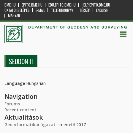
BME.HU
EPITO.BME.HU
EDU.EPITO.BME.HU
HELP.EPITO.BME.HU
OKTATÓI BELÉPÉS
E-MAIL
TELEFONKÖNYV
TÉRKÉP
ENGLISH
MAGYAR
DEPARTMENT OF GEODESY AND SURVEYING
SEDDON II
Language
Hungarian
Navigation
Forums
Recent content
Aktualitások
Geoinformatikai ágazat
ismertető 2017