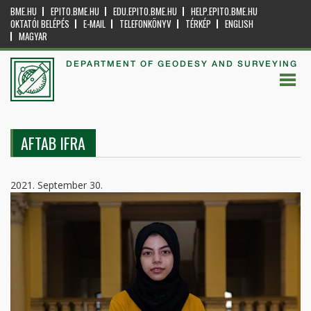
BME.HU
EPITO.BME.HU
EDU.EPITO.BME.HU
HELP.EPITO.BME.HU
OKTATÓI BELÉPÉS
E-MAIL
TELEFONKÖNYV
TÉRKÉP
ENGLISH
MAGYAR
DEPARTMENT OF GEODESY AND SURVEYING
AFTAB IFRA
2021. September 30.