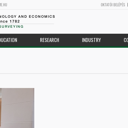
ME.HU
OKTATÓI BELÉPÉS
HNOLOGY AND ECONOMICS
ince 1782
SURVEYING
DUCATION
RESEARCH
INDUSTRY
C