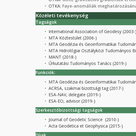
OTKA:
Faye-anomáliák meghatározásának
Közéleti tevékenység
Tagságok
International Association of Geodesy (2003-
MTA Köztestület (2006-)
MTA Geodézia és Geoinformatikai Tudomány
MTA Hidrológiai Osztályközi Tudományos Bi
MANT (2018-)
Űrkutatási Tudományos Tanács (2019-)
Funkciók:
MTA Geodézia és Geoinformatikai Tudományo
ACRSA, szakmai bizottsági tag (2017-)
ESA-NAV, delegate (2019-)
ESA-EO, advisor (2019-)
Szerkesztőbizottsági tagságok
Journal of Geodetic Science (2010-)
Acta Geodetica et Geophysica (2015-)
Díjak