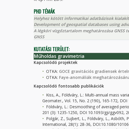
PHD TÉMÁK
Helyhez kötött informatikai adatbázisok kialakí
Development of geospatial databases using adv
A légköri vízgőztartalom meghatározása GNSS t
GNSS
KUTATÁSI TERÜLET:
Műholdas gravimetria
Kapcsolódó projektek
OTKA:
GOCE gravitációs gradiensek érte
OTKA:
Faye-anomáliák meghatározásának
Kapcsolódó fontosabb publikációk
Kiss, A., Földváry, L.: Multi-annual mass var
Geomater., Vol. 15, No. 2 (190), 165-172, DO
Földváry, L.: Desmoothing of averaged periodi
201 (3): 1235-1250, DOI 10.1093/gji/ggv092, 
Polgár, Z., Sujbert, L., Földváry, L., Asbóth, 
International, 28(1): 28-36, DOI:10.1080/101