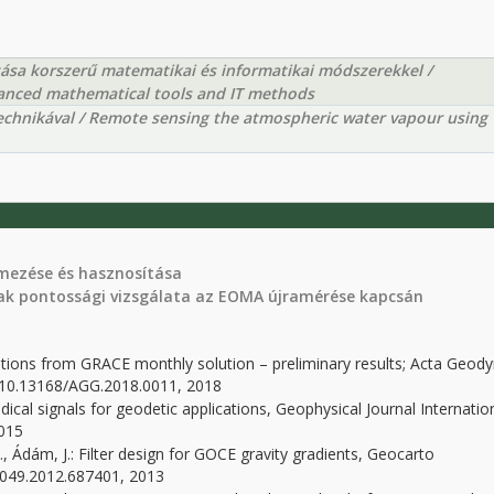
tása korszerű matematikai és informatikai módszerekkel /
anced mathematical tools and IT methods
echnikával / Remote sensing the atmospheric water vapour using
lmezése és hasznosítása
 pontossági vizsgálata az EOMA újramérése kapcsán
iations from GRACE monthly solution – preliminary results; Acta Geody
I 10.13168/AGG.2018.0011, 2018
cal signals for geodetic applications, Geophysical Journal Internation
2015
P., Ádám, J.: Filter design for GOCE gravity gradients, Geocarto
06049.2012.687401, 2013