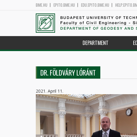
BME.HU
EPITO.BME.HU
EDU.EPITO.BME.HU
HELP.EPITO.B
BUDAPEST UNIVERSITY OF TEC
Faculty of Civil Engineering - S
DEPARTMENT OF GEODESY AND 
DEPARTMENT
E
DR. FÖLDVÁRY LÓRÁNT
2021. April 11.