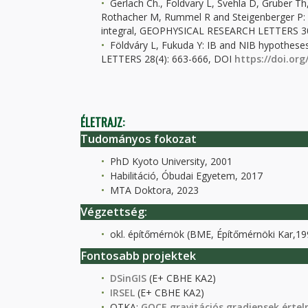
Gerlach Ch., Foldvary L, Svehla D, Gruber 
Rothacher M, Rummel R and Steigenberger P: A
integral, GEOPHYSICAL RESEARCH LETTERS 30
Földváry L, Fukuda Y: IB and NIB hypothese
LETTERS 28(4): 663-666, DOI
https://doi.or
ÉLETRAJZ:
Tudományos fokozat
PhD Kyoto University, 2001
Habilitáció, Óbudai Egyetem, 2017
MTA Doktora, 2023
Végzettség:
okl. építőmérnök (BME, Építőmérnöki Kar,19
Fontosabb projektek
DSinGIS
(E+ CBHE KA2)
IRSEL
(E+ CBHE KA2)
OTKA:
GOCE gravitációs gradiensek érte