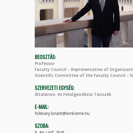
BEOSZTÁS:
Professor
Faculty Council – Representative of Organizati
Scientific Committee of the Faculty Council –
SZERVEZETI EGYSÉG:
Általános- és Felsőgeodézia Tanszék
E-MAIL:
foldvary.lorant@emk.bme.hu
SZOBA:
K. ép / mf. 26/9.