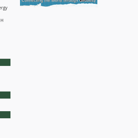
ergy
CH