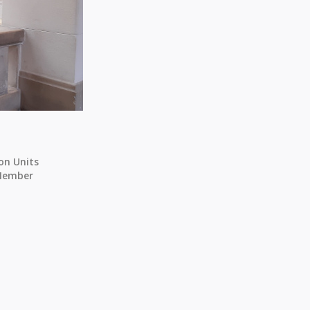
on Units
 Member