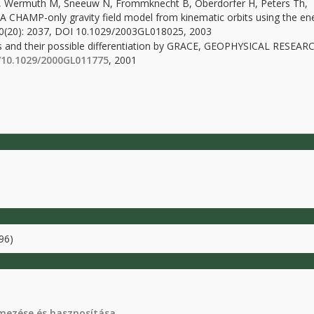
Th, Wermuth M, Sneeuw N, Frommknecht B, Oberdorfer H, Peters Th,
 CHAMP-only gravity field model from kinematic orbits using the en
(20): 2037, DOI 10.1029/2003GL018025, 2003
s and their possible differentiation by GRACE, GEOPHYSICAL RESEAR
g/10.1029/2000GL011775
, 2001
96)
lmezése és hasznosítása