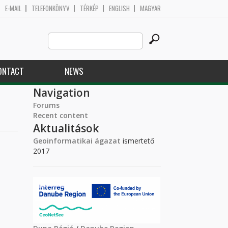
E-MAIL
TELEFONKÖNYV
TÉRKÉP
ENGLISH
MAGYAR
Search
Search form
this
site
ONTACT
NEWS
Navigation
Forums
Recent content
Aktualitások
Geoinformatikai ágazat
ismertető
2017