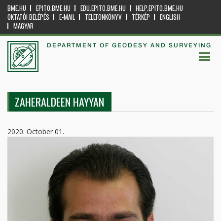
BME.HU
EPITO.BME.HU
EDU.EPITO.BME.HU
HELP.EPITO.BME.HU
OKTATÓI BELÉPÉS
E-MAIL
TELEFONKÖNYV
TÉRKÉP
ENGLISH
MAGYAR
DEPARTMENT OF GEODESY AND SURVEYING
ZAHERALDEEN HAYYAN
2020. October 01.