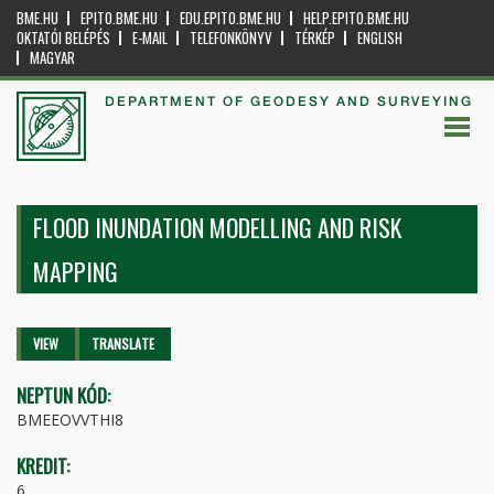
BME.HU
EPITO.BME.HU
EDU.EPITO.BME.HU
HELP.EPITO.BME.HU
OKTATÓI BELÉPÉS
E-MAIL
TELEFONKÖNYV
TÉRKÉP
ENGLISH
MAGYAR
DEPARTMENT OF GEODESY AND SURVEYING
FLOOD INUNDATION MODELLING AND RISK
MAPPING
Primary tabs
VIEW
(ACTIVE
TRANSLATE
TAB)
NEPTUN KÓD:
BMEEOVVTHI8
KREDIT:
6