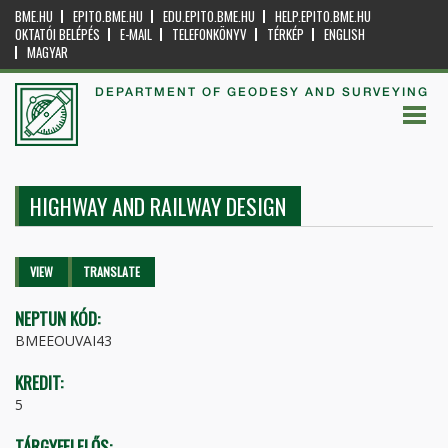
BME.HU
EPITO.BME.HU
EDU.EPITO.BME.HU
HELP.EPITO.BME.HU
OKTATÓI BELÉPÉS
E-MAIL
TELEFONKÖNYV
TÉRKÉP
ENGLISH
MAGYAR
DEPARTMENT OF GEODESY AND SURVEYING
HIGHWAY AND RAILWAY DESIGN
Primary tabs
VIEW
(ACTIVE
TRANSLATE
TAB)
NEPTUN KÓD:
BMEEOUVAI43
KREDIT:
5
TÁRGYFELELŐS: