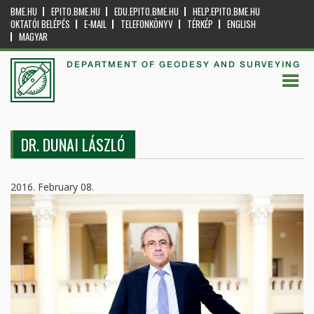
BME.HU
EPITO.BME.HU
EDU.EPITO.BME.HU
HELP.EPITO.BME.HU
OKTATÓI BELÉPÉS
E-MAIL
TELEFONKÖNYV
TÉRKÉP
ENGLISH
MAGYAR
DEPARTMENT OF GEODESY AND SURVEYING
DR. DUNAI LÁSZLÓ
2016. February 08.