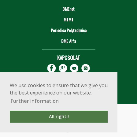
BMEnet
MTMT
Periodica Polytechnica
BME Alfa
KAPCSOLAT
We use cookies to ensure that we give you
the best experience on our website.
Further information
Impresszum
Copyright © 2020 BME Építőmérnöki Kar
All right!!
1111 Budapest, Műegyetem rkp. 3.
+36 1 463 3531
webmester@emk.bme.hu