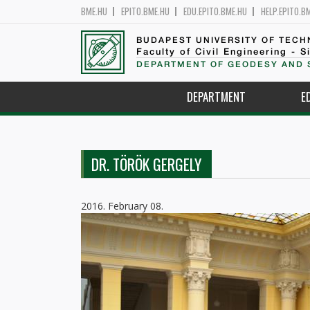
BME.HU
EPITO.BME.HU
EDU.EPITO.BME.HU
HELP.EPITO.B
BUDAPEST UNIVERSITY OF TEC
Faculty of Civil Engineering - S
DEPARTMENT OF GEODESY AND 
DEPARTMENT
E
DR. TÖRÖK GERGELY
2016. February 08.