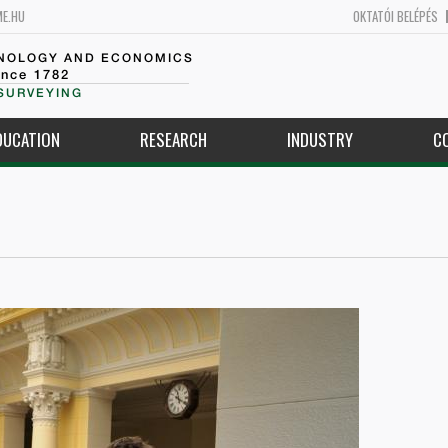
ME.HU
OKTATÓI BELÉPÉS
HNOLOGY AND ECONOMICS
ince 1782
SURVEYING
DUCATION
RESEARCH
INDUSTRY
C