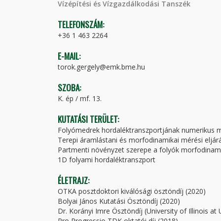
Vízépítési és Vízgazdálkodási Tanszék
TELEFONSZÁM:
+36 1 463 2264
E-MAIL:
torok.gergely@emk.bme.hu
SZOBA:
K. ép / mf. 13.
KUTATÁSI TERÜLET:
Folyómedrek hordaléktranszportjának numerikus 
Terepi áramlástani és morfodinamikai mérési eljár
Partmenti növényzet szerepe a folyók morfodinam
1D folyami hordaléktranszport
ÉLETRAJZ:
OTKA posztdoktori kiválósági ösztöndíj (2020)
Bolyai János Kutatási Ösztöndíj (2020)
Dr. Korányi Imre Ösztöndíj (University of Illinois 
Pro Progressio TDK oktatói díj (2018)