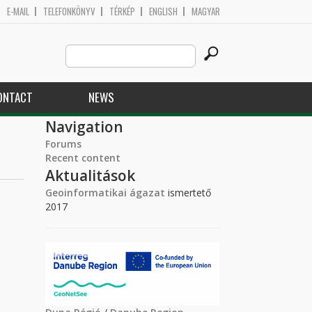
E-MAIL
TELEFONKÖNYV
TÉRKÉP
ENGLISH
MAGYAR
Search
Search form
this
site
ONTACT
NEWS
Navigation
Forums
Recent content
Aktualitások
Geoinformatikai ágazat
ismertető
2017