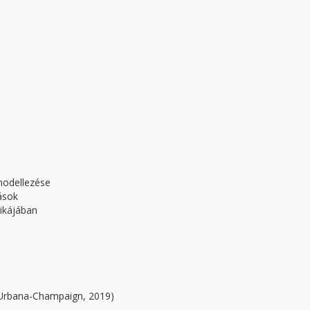
modellezése
ások
ikájában
at Urbana-Champaign, 2019)