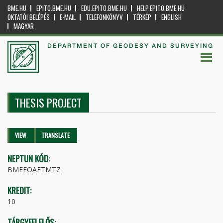
BME.HU
EPITO.BME.HU
EDU.EPITO.BME.HU
HELP.EPITO.BME.HU
OKTATÓI BELÉPÉS
E-MAIL
TELEFONKÖNYV
TÉRKÉP
ENGLISH
MAGYAR
DEPARTMENT OF GEODESY AND SURVEYING
THESIS PROJECT
Primary tabs
VIEW
(ACTIVE
TRANSLATE
TAB)
NEPTUN KÓD:
BMEEOAFTMTZ
KREDIT:
10
TÁRGYFELELŐS: