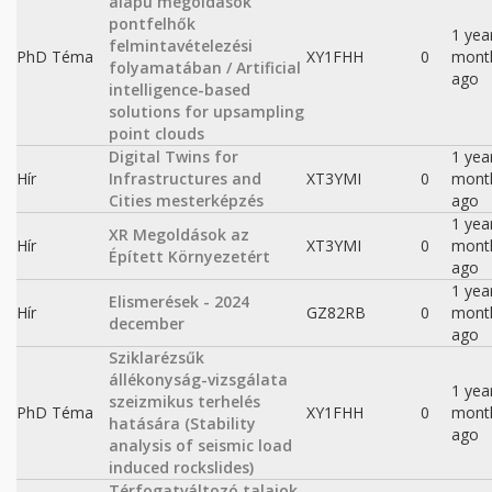
alapú megoldások
pontfelhők
1 yea
felmintavételezési
PhD Téma
XY1FHH
0
mont
folyamatában / Artificial
ago
intelligence-based
solutions for upsampling
point clouds
Digital Twins for
1 yea
Hír
Infrastructures and
XT3YMI
0
mont
Cities mesterképzés
ago
1 yea
XR Megoldások az
Hír
XT3YMI
0
mont
Épített Környezetért
ago
1 yea
Elismerések - 2024
Hír
GZ82RB
0
mont
december
ago
Sziklarézsűk
állékonyság-vizsgálata
1 yea
szeizmikus terhelés
PhD Téma
XY1FHH
0
mont
hatására (Stability
ago
analysis of seismic load
induced rockslides)
Térfogatváltozó talajok