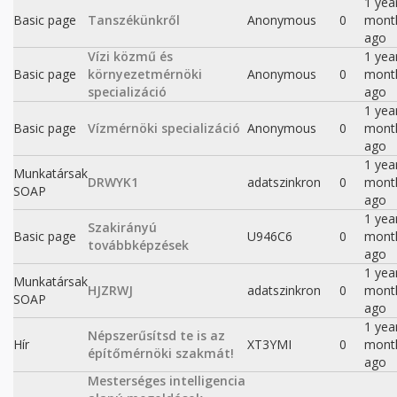
1 yea
Basic page
Tanszékünkről
Anonymous
0
mont
ago
Vízi közmű és
1 yea
Basic page
környezetmérnöki
Anonymous
0
mont
specializáció
ago
1 yea
Basic page
Vízmérnöki specializáció
Anonymous
0
mont
ago
1 yea
Munkatársak
DRWYK1
adatszinkron
0
mont
SOAP
ago
1 yea
Szakirányú
Basic page
U946C6
0
mont
továbbképzések
ago
1 yea
Munkatársak
HJZRWJ
adatszinkron
0
mont
SOAP
ago
1 yea
Népszerűsítsd te is az
Hír
XT3YMI
0
mont
építőmérnöki szakmát!
ago
Mesterséges intelligencia