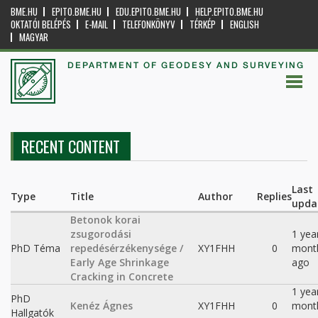
BME.HU
EPITO.BME.HU
EDU.EPITO.BME.HU
HELP.EPITO.BME.HU
OKTATÓI BELÉPÉS
E-MAIL
TELEFONKÖNYV
TÉRKÉP
ENGLISH
MAGYAR
DEPARTMENT OF GEODESY AND SURVEYING
RECENT CONTENT
Last
Type
Title
Author
Replies
upda
Betonok korai
zsugorodási
1 yea
PhD Téma
repedésérzékenysége /
XY1FHH
0
mont
Early Age Shrinkage
ago
Cracking in Concrete
1 yea
PhD
Kenéz Ágnes
XY1FHH
0
mont
Hallgatók