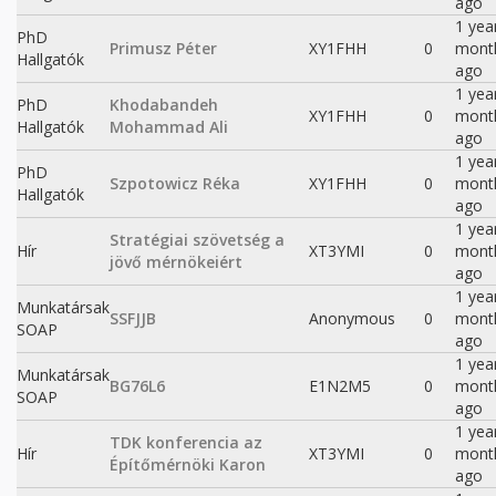
ago
1 yea
PhD
Primusz Péter
XY1FHH
0
mont
Hallgatók
ago
1 yea
PhD
Khodabandeh
XY1FHH
0
mont
Hallgatók
Mohammad Ali
ago
1 yea
PhD
Szpotowicz Réka
XY1FHH
0
mont
Hallgatók
ago
1 yea
Stratégiai szövetség a
Hír
XT3YMI
0
mont
jövő mérnökeiért
ago
1 yea
Munkatársak
SSFJJB
Anonymous
0
mont
SOAP
ago
1 yea
Munkatársak
BG76L6
E1N2M5
0
mont
SOAP
ago
1 yea
TDK konferencia az
Hír
XT3YMI
0
mont
Építőmérnöki Karon
ago