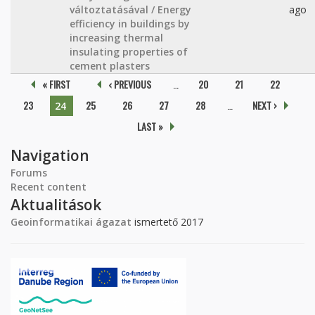
változtatásával / Energy
ago
efficiency in buildings by
increasing thermal
insulating properties of
cement plasters
Pages
« FIRST
‹ PREVIOUS
…
20
21
22
23
25
26
27
28
…
NEXT ›
24
LAST »
Navigation
Forums
Recent content
Aktualitások
Geoinformatikai ágazat
ismertető 2017