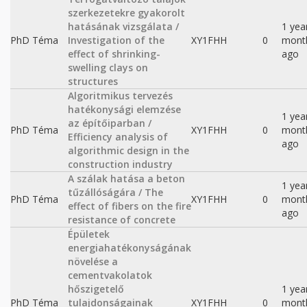
szerkezetekre gyakorolt
hatásának vizsgálata /
1 yea
PhD Téma
Investigation of the
XY1FHH
0
mont
effect of shrinking-
ago
swelling clays on
structures
Algoritmikus tervezés
hatékonysági elemzése
1 yea
az építőiparban /
PhD Téma
XY1FHH
0
mont
Efficiency analysis of
ago
algorithmic design in the
construction industry
A szálak hatása a beton
1 yea
tűzállóságára / The
PhD Téma
XY1FHH
0
mont
effect of fibers on the fire
ago
resistance of concrete
Épületek
energiahatékonyságának
növelése a
cementvakolatok
hőszigetelő
1 yea
PhD Téma
tulajdonságainak
XY1FHH
0
mont