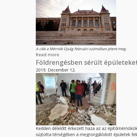
A cikk a Mérnök Újság februári számában jelent meg.
Read more
about Az Építőmérnöki Kar válaszai a
Földrengésben sérült épületeke
2019. December 12.
Kedden délelőtt érkezett haza az az építőmérnökökb
sújtotta térségében a megrongálódott épületek fe