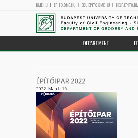
BME.HU
EPITO.BME.HU
EDU.EPITO.BME.HU
HELP.EPITO.B
BUDAPEST UNIVERSITY OF TEC
Faculty of Civil Engineering - S
DEPARTMENT OF GEODESY AND 
DEPARTMENT
E
ÉPÍTŐIPAR 2022
2022. March 16.