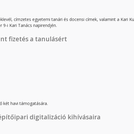
klevél, címzetes egyetemi tanári és docensi címek, valamint a Kari Ku
 9-i Kari Tanács napirendjén.
cs ünnepi üléséről
nt fizetés a tanulásért
ző két havi támogatására.
orint fizetés a tanulásért
pítőipari digitalizáció kihívásaira