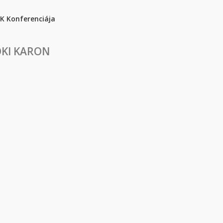
DK Konferenciája
érnöki Kar idei TDK Konferenciája
ÖKI KARON
RNÖKI KARON