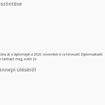
öszöntése
olna át a diplomáját a 2020. november 6-ra tervezett Diplomaátadó
 tartható meg, ezért Dr.
 köszöntése
ünnepi üléséről