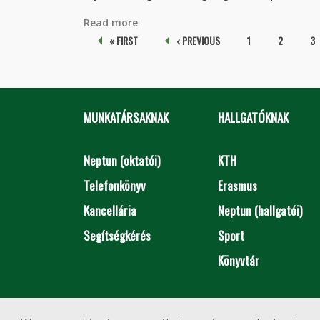
Read more
about Földrengésben sérült épülete
Pages
« FIRST
‹ PREVIOUS
1
2
3
MUNKATÁRSAKNAK
HALLGATÓKNAK
Neptun (oktatói)
KTH
Telefonkönyv
Erasmus
Kancellária
Neptun (hallgatói)
Segítségkérés
Sport
Könyvtár