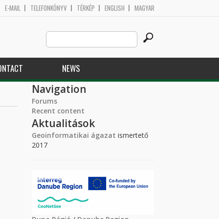
E-MAIL
TELEFONKÖNYV
TÉRKÉP
ENGLISH
MAGYAR
Search
Search form
this
site
ONTACT
NEWS
Navigation
Forums
Recent content
Aktualitások
Geoinformatikai ágazat
ismertető
2017