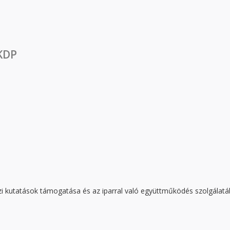
 KDP
i kutatások támogatása és az iparral való együttműködés szolgálat
n - KDP