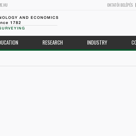
ME.HU
OKTATÓI BELÉPÉS
HNOLOGY AND ECONOMICS
ince 1782
SURVEYING
DUCATION
RESEARCH
INDUSTRY
C