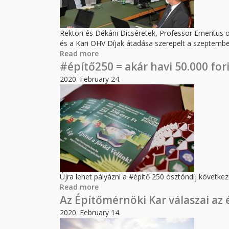
Rektori és Dékáni Dicséretek, Professor Emeritus o
és a Kari OHV Díjak átadása szerepelt a szeptember
Read more
about Tájékoztató az ÉMK Kari Taná
#építő250 = akár havi 50.000 fori
2020. February 24.
Újra lehet pályázni a #építő 250 ösztöndíj követke
Read more
about #építő250 = akár havi 50.000 f
Az Építőmérnöki Kar válaszai az é
2020. February 14.