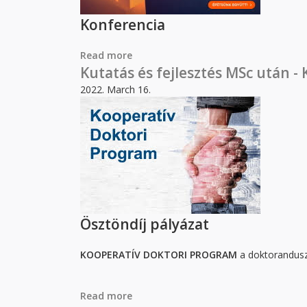
Konferencia
Read more
about ÉPÍTŐIPAR 2022
Kutatás és fejlesztés MSc után -
2022. March 16.
Ösztöndíj pályázat
KOOPERATÍV DOKTORI PROGRAM
a doktorandusz
Read more
about Kutatás és fejlesztés MSc utá