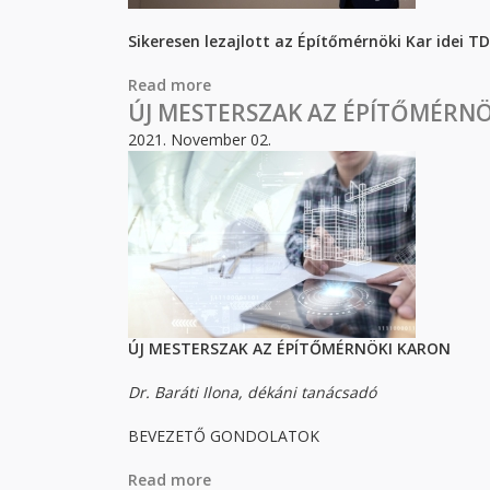
Sikeresen lezajlott az Építőmérnöki Kar idei T
Read more
about Sikeresen lezajlott az Építőm
ÚJ MESTERSZAK AZ ÉPÍTŐMÉRN
2021. November 02.
ÚJ MESTERSZAK AZ ÉPÍTŐMÉRNÖKI KARON
Dr. Baráti Ilona, dékáni tanácsadó
BEVEZETŐ GONDOLATOK
Read more
about ÚJ MESTERSZAK AZ ÉPÍTŐMÉ