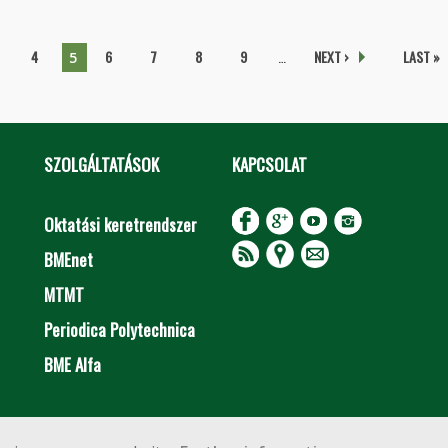
ket vizsgáltak a BME mérnökei Albániában
4
6
7
8
9
…
NEXT ›
LAST »
5
SZOLGÁLTATÁSOK
KAPCSOLAT
Oktatási keretrendszer
BMEnet
MTMT
Periodica Polytechnica
BME Alfa
Impresszum
Copyright © 2020 BME Építőmérnöki Kar