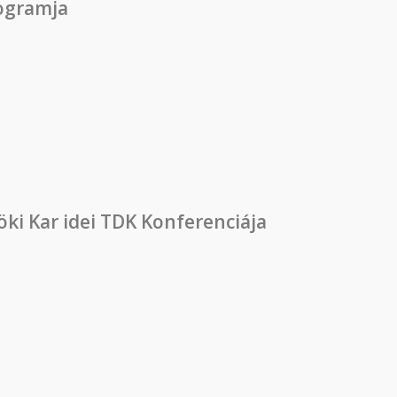
rogramja
i programja
öki Kar idei TDK Konferenciája