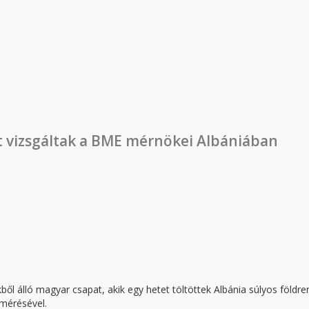
z építőipari digitalizáció kihívásaira
t vizsgáltak a BME mérnökei Albániában
ől álló magyar csapat, akik egy hetet töltöttek Albánia súlyos földr
lmérésével.